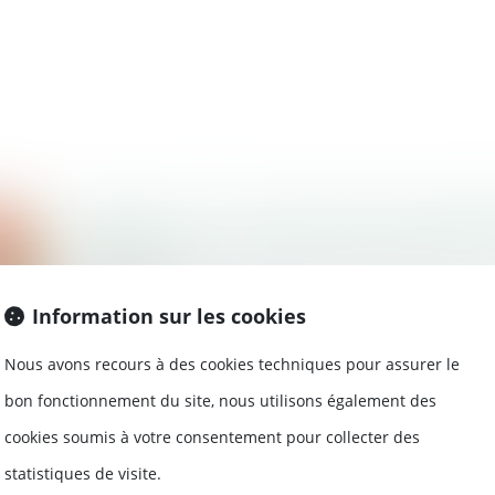
Assurance-vie : pas de primes manife
exagérées sans une bonne administrat
30/05/2024
Après le décès de leurs père et mère,
Information sur les cookies
s’élève entre un frère e...
Nous avons recours à des cookies techniques pour assurer le
Lire la suite
bon fonctionnement du site, nous utilisons également des
cookies soumis à votre consentement pour collecter des
statistiques de visite.