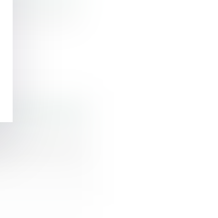
enu le 15 janvier,
la mise en danger
ents constitutifs