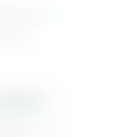
grer l’assurance
tère de la
ur de cassation
du point de
ours d’un