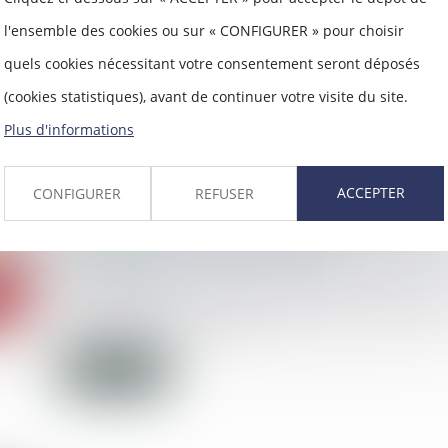
11/02/2020
l'ensemble des cookies ou sur « CONFIGURER » pour choisir
Lors du Conseil des ministres qui s’est t
la garde des Scea...
quels cookies nécessitant votre consentement seront déposés
(cookies statistiques), avant de continuer votre visite du site.
Lire la suite
Plus d'informations
ACCEPTER
CONFIGURER
REFUSER
Recherche d'éléments constitutifs de 
: rappel de la méthodologie
06/02/2020
La méthode dans la recherche des élém
des infractions ne fai...
Lire la suite