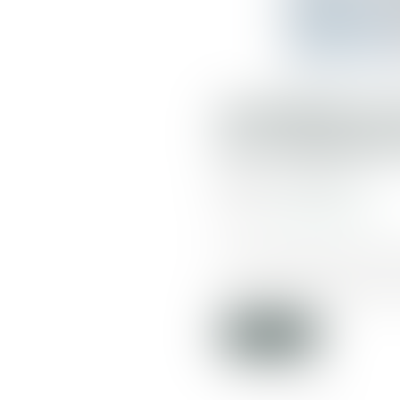
SCANDALE D
DU GROUPE
Publié le :
12/02/2020
Source :
www.lemonde.fr
Une enquête était ouverte
femmes enceintes malgré 
Lire la suite