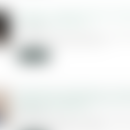
Héritage : un rapport propose de réinté
vie dans les successions
06/02/2020
Un rapport remis en décembre au minis
Justice recommande de faire e...
Lire la suite
Recours entre « Constructeurs » : la Co
tranche sur la question de la durée et 
départ de la prescription
05/02/2020
La Cour de cassation a tranché : le rec
constructeur contre un autre...