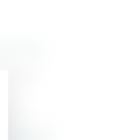
le au titre du
terre qui ont
oi de ratification