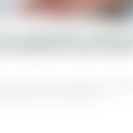
E LA DÉPAKINE : MISE E
 PHARMACEUTIQUE SANOF
 depuis 2016 sur la commercialisation de cet antiépilep
les risques connus pour la santé du fœtus...