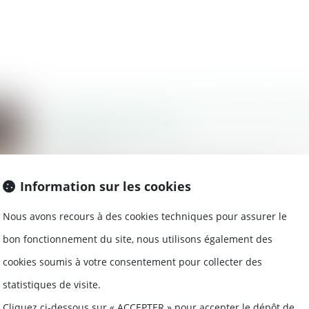
Exhaussement du sol et infraction péna
Code de l’urbanisme
12/02/2020
Des opérations répétées de dépôts de 
pour conséquence de former...
Information sur les cookies
Lire la suite
Nous avons recours à des cookies techniques pour assurer le
bon fonctionnement du site, nous utilisons également des
cookies soumis à votre consentement pour collecter des
statistiques de visite.
Ordonnance « copropriété » : projet de l
Cliquez ci-dessous sur « ACCEPTER » pour accepter le dépôt de