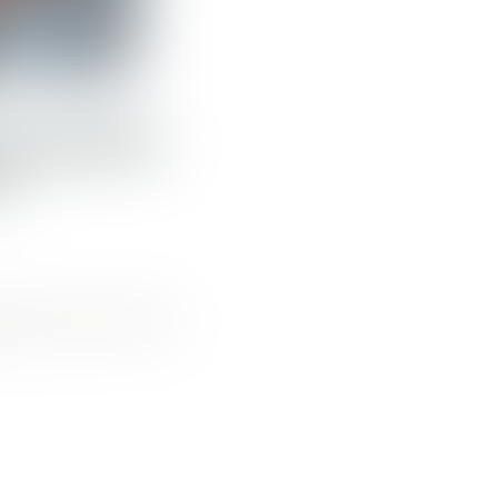
N EXAMEN
I
tique prescrit à des