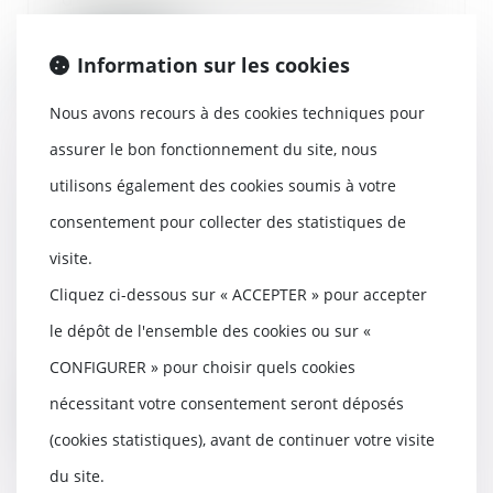
de désinsert...
Information sur les cookies
Lire la suite
Nous avons recours à des cookies techniques pour
assurer le bon fonctionnement du site, nous
utilisons également des cookies soumis à votre
Relance de l’immobilier : un
consentement pour collecter des statistiques de
nouveau projet de loi « Logement
visite.
» attendu pour l’été 2026
12/05/2026
Cliquez ci-dessous sur « ACCEPTER » pour accepter
Pour relancer le marché du
le dépôt de l'ensemble des cookies ou sur «
logement, le Premier ministre a
annoncé notamment...
CONFIGURER » pour choisir quels cookies
nécessitant votre consentement seront déposés
Lire la suite
(cookies statistiques), avant de continuer votre visite
du site.