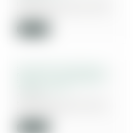
Lorsqu’une personne est placée
en détention provisoire, elle ne
peut, sous co...
Lire la suite
Sous-traitance et garantie de
paiement : la Cour de cassation
confirme la responsabilité du
dirigeant de droit
26/09/2025
En matière de construction de
maisons individuelles, l’article L
241-9 du Cod...
Lire la suite