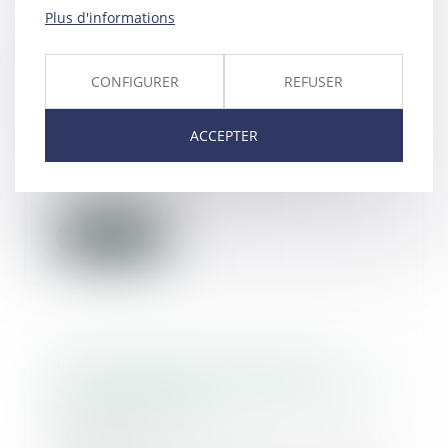
Plus d'informations
Livreurs des plateformes
Deliveroo et Uber Eats : une
CONFIGURER
REFUSER
traite des êtres humains ?
11/05/2026
ACCEPTER
Des associations ont déposé une
plainte pour « traite d’êtres
humains » visan...
Lire la suite
La régularité de la mise en
examen affecte la régularité du
titre de détention
26/09/2025