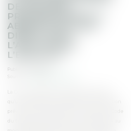
DE MALADIE
PROFESSIONNELLE :
ABSENCE DE LIEN
DIRECT AVEC
L’ACTIVITÉ DE
L’EMPLOYÉ
Publié le :
26/09/2025
Source :
www.lemag-juridique.com
La Cour de cassation a récemment confirmé
qu’un salarié ne peut bénéficier de la protection
prévue aux articles L 1226-10 et L 1226-14 du Code
du travail que s’il établit que son inaptitude a, au
moins partiellement, pour origine une maladie