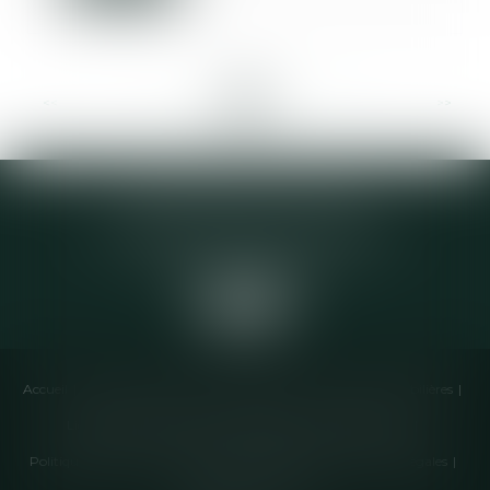
<<
<
...
9
10
11
12
13
14
15
...
>
>>
Elodie CHOMETTE Avocat
95 Place de l’Europe, 2ème étage
73200 ALBERTVILLE
Accueil
Cabinet
Équipe
Compétences
Annonces immobilières
Liens utiles
Honoraires
Actualités
Contactez-nous
Politique de cookies
Politique de confidentialité
Mentions légales