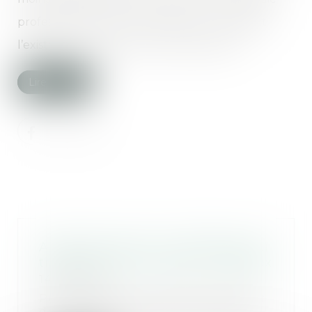
professionnelle dont l’employeur connaissait
l’existence au moment du licenciement...
Lire la suite
Arrêts de travail : la médecine du
travail mieux informée ? | Weblex
14/05/2026
Pour faciliter l’accompagnement
des salariés exposés à un risque