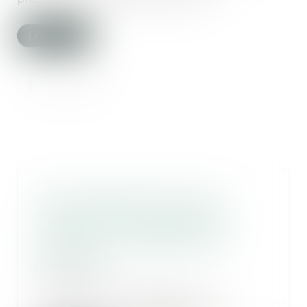
Lire la suite
De nouvelles précisions sur
l’indemnisation du preneur
victime du manquement du
bailleur à son obligation de
délivrance
10/05/2023
En cas de manquement du
bailleur à son obligation de