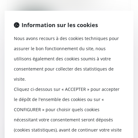
délivrance, le locataire...
Lire la suite
Information sur les cookies
Nous avons recours à des cookies techniques pour
assurer le bon fonctionnement du site, nous
utilisons également des cookies soumis à votre
L’assureur, tenu de garantir
également la responsabilité
consentement pour collecter des statistiques de
civile des passagers de ce
visite.
véhicule, ne peut exercer de
recours subrogatoire contre ces
Cliquez ci-dessous sur « ACCEPTER » pour accepter
derniers
le dépôt de l'ensemble des cookies ou sur «
09/05/2023
CONFIGURER » pour choisir quels cookies
Par application de l’article L 211-1
du Code des assurances, toute
nécessitant votre consentement seront déposés
personne d...
(cookies statistiques), avant de continuer votre visite
Lire la suite