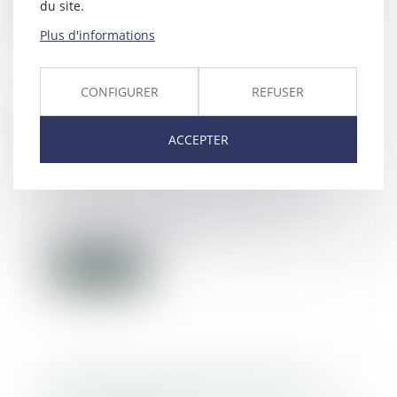
du site.
Plus d'informations
CONFIGURER
REFUSER
La non-sollicitation de l’article
470-1 du CPP au pénal prive-t-
ACCEPTER
elle de toute demande au civil ?
05/05/2023
L’alinéa premier de l’article L
470-1 du Code de procédure
pénale, dispose qu...
Lire la suite
Le véhicule volé, instrument