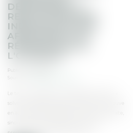
DÉSORDRES ET
RESTITUTION DES
INDEMNITÉS NON
AFFECTÉES À LA
RÉPARATION DE
L'OUVRAGE
Publié le :
03/05/2023
Source :
www.lemag-juridique.com
Le terme « accipiens », qui s’oppose à celui de «
solvens » désigne la partie qui reçoit ou se trouve
en attente d'une prestation qui doit lui être faite,
sinon qui est dans l'attente du prix de la
prestation que lui-même a fournie...