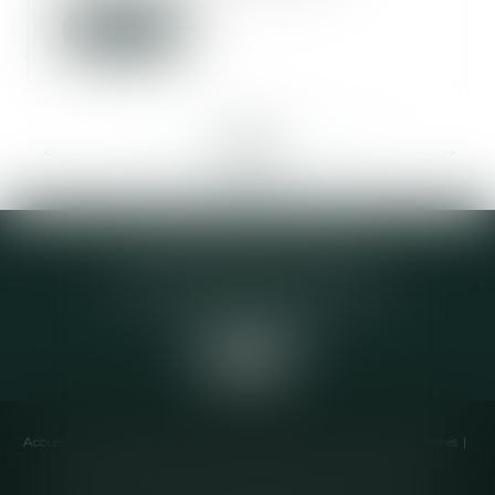
Lire la suite
<<
<
...
115
116
117
118
119
120
121
...
>
>>
Elodie CHOMETTE Avocat
95 Place de l’Europe, 2ème étage
73200 ALBERTVILLE
Accueil
Cabinet
Équipe
Compétences
Annonces immobilières
Liens utiles
Honoraires
Actualités
Contactez-nous