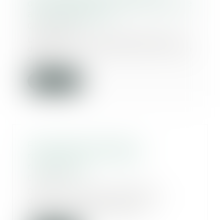
d’une infraction, doit être restitué
à son propriétaire
04/05/2023
Les droits du tiers de bonne foi
doivent être réservés, que le bien
soit l'in...
Lire la suite
Plus-value de report et
modification du régime
matrimonial
03/05/2023
Dans une affaire présentée
devant le Conseil d’État, un
homme était décédé ap...