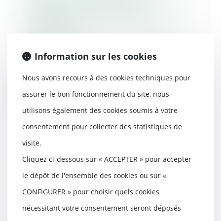
spécialisé en matière de
terrorisme pour les infractions
connexes ?
18/07/2025
Information sur les cookies
Selon les articles 706-16, 706-17
et 706-22-1 du Code de
procédure pénale, le...
Nous avons recours à des cookies techniques pour
assurer le bon fonctionnement du site, nous
Lire la suite
utilisons également des cookies soumis à votre
consentement pour collecter des statistiques de
visite.
Cliquez ci-dessous sur « ACCEPTER » pour accepter
Retards de chantier : le maître
d’œuvre peut être condamné…
le dépôt de l'ensemble des cookies ou sur «
même par un tiers au contrat
CONFIGURER » pour choisir quels cookies
18/07/2025
nécessitant votre consentement seront déposés
En matière de construction, le
maître d’œuvre n’est pas