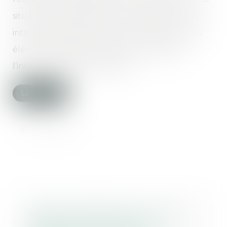
situation intolérable. Cette exception doit être
interprétée strictement et être fondée sur des
éléments objectifs, appréciés au regard de
l’intérêt supérieur de l’enfant...
Lire la suite
Quelle compétence du juge de
l’application des peines