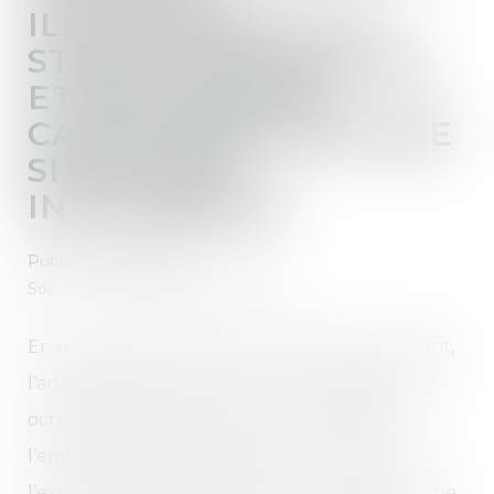
ILLICITEMENT : LA
STABILITÉ AFFECTIVE
ET SCOLAIRE NE
CARACTÉRISE PAS UNE
SITUATION
INTOLÉRABLE
Publié le :
21/07/2025
Source :
www.lemag-juridique.com
En matière d’enlèvement international d’enfant,
l’article 13b de la Convention de La Haye du 25
octobre 1980 impose le retour immédiat de
l’enfant illicitement déplacé, sauf si ce retour
l’expose à un danger grave ou le place dans une