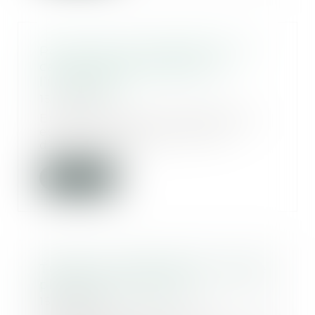
Pas de droit de préemption en
cas de cession globale de
l’immeuble !
15/07/2025
En cas de vente, le propriétaire
est tenu, dans certains cas,
d’informer son...
Lire la suite
Tutelle et conflit familial : quelle
place pour la famille ?
15/07/2025