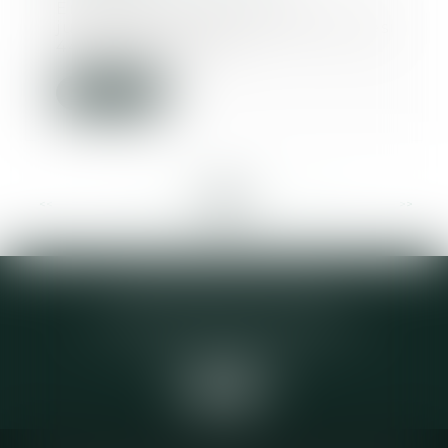
En matière de protection
juridique des majeurs, les articles
449 et 450 du Co...
Lire la suite
<<
<
...
17
18
19
20
21
22
23
...
>
>>
Elodie CHOMETTE Avocat
95 Place de l’Europe, 2ème étage
73200 ALBERTVILLE