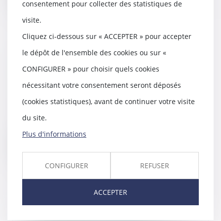
consentement pour collecter des statistiques de
visite.
Cliquez ci-dessous sur « ACCEPTER » pour accepter
le dépôt de l'ensemble des cookies ou sur «
(Jur) Délégation d’autorité
parentale croisée et
CONFIGURER » pour choisir quels cookies
discrimination | Lextenso.fr
nécessitant votre consentement seront déposés
09/03/2018
(cookies statistiques), avant de continuer votre visite
En octobre 1998, après avoir
bénéficié d’une procréation
du site.
médicalement assisté...
Plus d'informations
Lire la suite
CONFIGURER
REFUSER
ACCEPTER
Le locataire doit obtenir