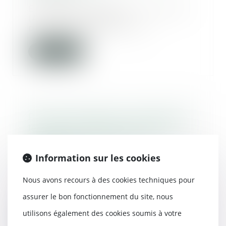
En matière d’accident du travail
(AT) et de maladie
professionnelle (MP) les...
Lire la suite
Peines alternatives : développer
le travail d’intérêt général, TIG.
En bref - Actualités - Vie-
publique.fr
Information sur les cookies
13/03/2018
Didier Paris, député, et David
Nous avons recours à des cookies techniques pour
Layani, chef d’entreprise, ont
remis à la mini...
assurer le bon fonctionnement du site, nous
utilisons également des cookies soumis à votre
Lire la suite