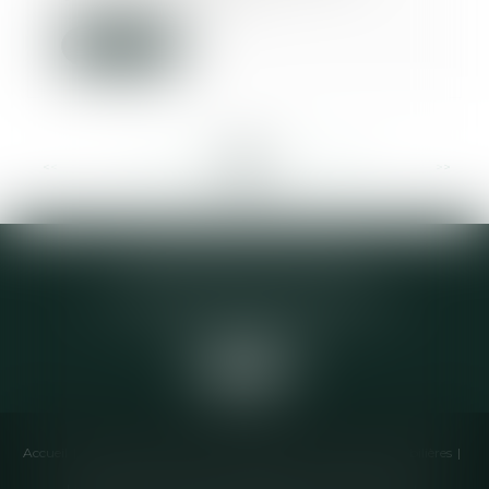
Lire la suite
<<
<
...
333
334
335
336
337
338
339
...
>
>>
Elodie CHOMETTE Avocat
95 Place de l’Europe, 2ème étage
73200 ALBERTVILLE
Accueil
Cabinet
Équipe
Compétences
Annonces immobilières
Liens utiles
Honoraires
Actualités
Contactez-nous