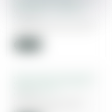
l’autorisation de la copropriété
pour installer son conduit
d’évacuation - Le Particulier
08/03/2018
Lorsque des travaux sont réalisés
dans les parties communes sans
autorisation...
Lire la suite
(JUR) Limite de la responsabilité
de plein droit du constructeur –
Gazette du Palais
07/03/2018
Par un arrêt promis à la plus
large diffusion, la troisième
chambre civile de...