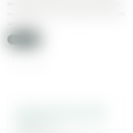
de ne pas avoir prescrit les examens nécessaires
ou de ne pas avoir orienté le patient à temps vers
un spécialiste....
Lire la suite
Accident du travail et maladie
professionnelle : idées reçues -
Éditions Tissot
13/03/2018