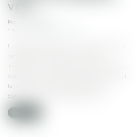
VEFA
Publié le :
12/11/2020
Source :
www.explorimmoneuf.com
Le dépôt de garantie pour un achat en VEFA est
demandé lors de la réservation du bien
immobilier. Il est restitué aux acquéreurs en cas
d’annulation, sous conditions. Faisons le point sur
la restitution du dépôt de garantie en cas
d’annulation d’une vente dans le neuf...
Lire la suite