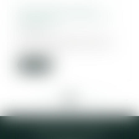
Principe non bis in idem :
inapplicabilité aux procédures
disciplinaires
12/11/2020
Les poursuites disciplinaires et
les poursuites pénales peuvent
se cumuler sa...
Lire la suite
<<
<
...
218
219
220
221
222
223
224
...
>
>>
Elodie CHOMETTE Avocat
95 Place de l’Europe, 2ème étage