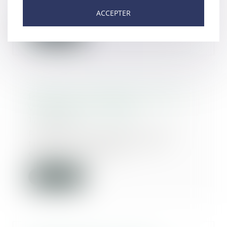
mise en e...
ACCEPTER
Lire la suite
Renforcer l’héritage du dernier
vivant dans le couple
17/11/2020
Prendre des dispositions pour
transmettre ses biens à ses
enfants, c’est bien...
Lire la suite