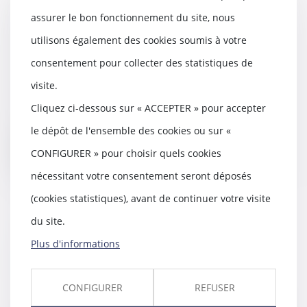
Si le désordre provient d’une
assurer le bon fonctionnement du site, nous
partie privative, le syndicat de
utilisons également des cookies soumis à votre
copropriété n’est pas
responsable
consentement pour collecter des statistiques de
18/11/2020
visite.
Est irrecevable l’action engagée
par un tiers contre le syndicat
Cliquez ci-dessous sur « ACCEPTER » pour accepter
des copropri...
le dépôt de l'ensemble des cookies ou sur «
Lire la suite
CONFIGURER » pour choisir quels cookies
nécessitant votre consentement seront déposés
(cookies statistiques), avant de continuer votre visite
du site.
L'ANSM mise en examen dans le
Plus d'informations
scandale de la Dépakine
18/11/2020
CONFIGURER
REFUSER
Paris, le mardi 10 novembre 2020
- En août dernier, l'annonce de la