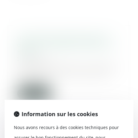
Un locataire peut être prié de
quitter son logement devenu un
HLM ?
30/06/2020
La Justice estime qu’un locataire
perd les droits qu’il avait avec
son baille...
Lire la suite
Information sur les cookies
Nous avons recours à des cookies techniques pour
Conséquences internationales
assurer le bon fonctionnement du site, nous