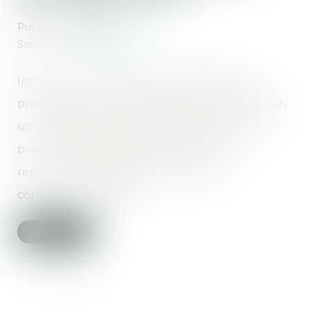
Publié le :
24/06/2020
Source :
www.letelegramme.fr
Interrompu en raison de la crise sanitaire, le
procès-fleuve du scandale sanitaire du Mediator,
un médicament des laboratoires Servier tenu
pour responsable de centaines de morts,
reprend, ce mardi, devant le tribunal
correctionnel de Paris...
Lire la suite