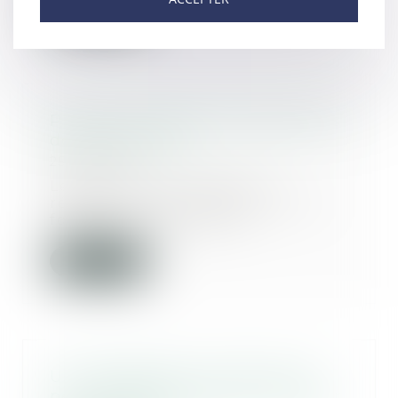
Lire la suite
Prouver et réparer des désordres
de construction
25/06/2020
Le juge ne peut exiger la
réparation d’un désordre en se
fondant uniquement s...
Lire la suite
Un mandataire successoral ne
peut être désigné pour consentir