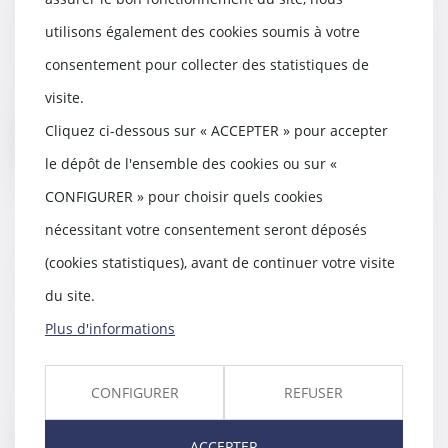
des divorces par acte d'avocat
utilisons également des cookies soumis à votre
30/06/2020
M. Claude Raynal attire
consentement pour collecter des statistiques de
l'attention de Mme la garde des
visite.
sceaux, ministre de l...
Cliquez ci-dessous sur « ACCEPTER » pour accepter
Lire la suite
le dépôt de l'ensemble des cookies ou sur «
CONFIGURER » pour choisir quels cookies
nécessitant votre consentement seront déposés
(cookies statistiques), avant de continuer votre visite
Dénigrement ou diffamation :
des conséquences procédurales
du site.
distinctes
Plus d'informations
25/06/2020
Diffamation ou dénigrement,
selon la qualification retenue, le
CONFIGURER
REFUSER
tribunal compé...
ACCEPTER