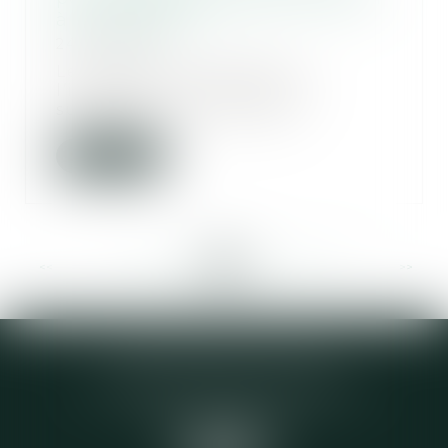
à un partage
24/06/2020
Le partage mettant fin à
l’indivision, un mandataire
successoral ne peut pas...
Lire la suite
<<
<
...
234
235
236
237
238
239
240
...
>
>>
Elodie CHOMETTE Avocat
95 Place de l’Europe, 2ème étage
73200 ALBERTVILLE