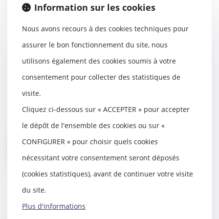
Information sur les cookies
Nous avons recours à des cookies techniques pour
assurer le bon fonctionnement du site, nous
utilisons également des cookies soumis à votre
Suspension de la clause
résolutoire et obligation du
consentement pour collecter des statistiques de
preneur
visite.
06/08/2024
Cliquez ci-dessous sur « ACCEPTER » pour accepter
La Cour de cassation a rappelé le
11 juillet dernier qu’en
le dépôt de l'ensemble des cookies ou sur «
application de l'a...
CONFIGURER » pour choisir quels cookies
Lire la suite
nécessitant votre consentement seront déposés
(cookies statistiques), avant de continuer votre visite
du site.
Plus d'informations
Réagir face à un salarié en