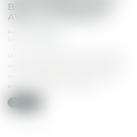
BOULEVERSEMENTS
AVEC LA COVID-19 ?
Publié le :
04/06/2020
Source :
www.senioractu.com
La Covid 19 a notamment touché nos ainés. Que
vous soyez retraités à la maison ou en EPHAD,
vous avez traversé un confinement difficile et
avez peut-être fait face à un décès...
Lire la suite