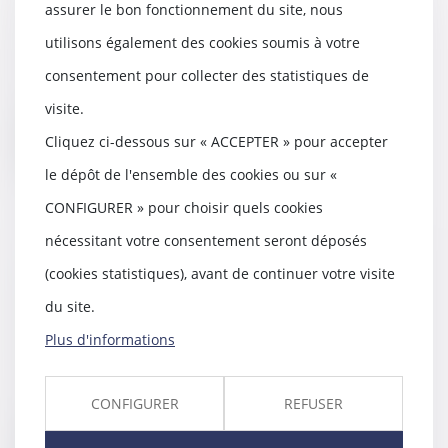
bâtiment
assurer le bon fonctionnement du site, nous
03/06/2020
utilisons également des cookies soumis à votre
La Confédération de l'artisanat et
consentement pour collecter des statistiques de
des petites entreprises du
bâtiment (CAPEB...
visite.
Cliquez ci-dessous sur « ACCEPTER » pour accepter
Lire la suite
le dépôt de l'ensemble des cookies ou sur «
CONFIGURER » pour choisir quels cookies
nécessitant votre consentement seront déposés
Violences au sein de la famille :
(cookies statistiques), avant de continuer votre visite
du nouveau pour l'ordonnance
du site.
de protection
Plus d'informations
03/06/2020
Un décret du 27 mai modifie les
modalités de saisine du juge aux
CONFIGURER
REFUSER
affaires fam...