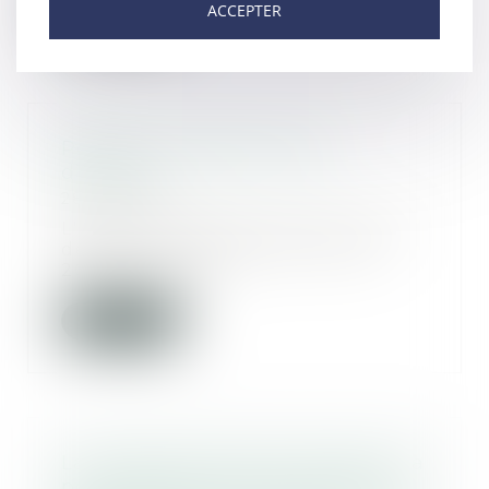
Lire la suite
ACCEPTER
Police municipale et port
d’armes
28/05/2020
L'expérimentation prévue par le
décret n° 2015-496 du 29 avril
2015 autorisan...
Lire la suite
La clause de l’acte de vente qui a
pour effet d’exclure la garantie