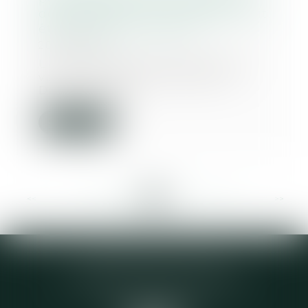
décennale des constructeurs doit
être réputée non écrite
28/05/2020
Un couple de particuliers avait
vendu sa maison d’habitation.
Dans l’acte de...
Lire la suite
<<
<
...
237
238
239
240
241
242
243
...
>
>>
Elodie CHOMETTE Avocat
95 Place de l’Europe, 2ème étage
73200 ALBERTVILLE