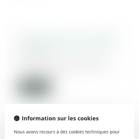
Enregistrement lors d’une garde
à vue et atteinte à la vie privée
04/06/2020
L'article 226-1 du Code pénal
incrimine le fait, au moyen d'un
procédé quelco...
Lire la suite
Information sur les cookies
Surcoûts liés aux mesures
Nous avons recours à des cookies techniques pour
sanitaires pour les artisans du