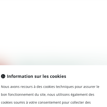
Recherche d'éléments constitutifs de 
: rappel de la méthodologie
06/02/2020
Information sur les cookies
La méthode dans la recherche des élém
des infractions ne fai...
Nous avons recours à des cookies techniques pour assurer le
bon fonctionnement du site, nous utilisons également des
Lire la suite
cookies soumis à votre consentement pour collecter des