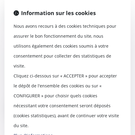
conséquence de former...
Information sur les cookies
Lire la suite
Nous avons recours à des cookies techniques pour
assurer le bon fonctionnement du site, nous
utilisons également des cookies soumis à votre
Scandale de la Dépakine : mise
consentement pour collecter des statistiques de
en examen du groupe
visite.
pharmaceutique Sanofi
Cliquez ci-dessous sur « ACCEPTER » pour accepter
12/02/2020
Une enquête était ouverte
le dépôt de l'ensemble des cookies ou sur «
depuis 2016 sur la
CONFIGURER » pour choisir quels cookies
commercialisation de cet antiépi...
nécessitant votre consentement seront déposés
Lire la suite
(cookies statistiques), avant de continuer votre visite
du site.