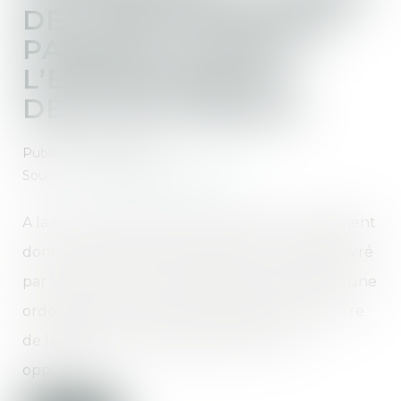
DE L’OBLIGATION DE
PAYER LE LOYER À
L’EXPIRATION DU
DÉLAI DE PRÉAVIS
Publié le :
01/10/2024
Source :
www.lemag-juridique.com
A la suite du départ des locataires d’un logement
donné à la location, des suites d’un congé délivré
par les preneurs, le propriétaire avait obtenu une
ordonnance en injonction de payer à l’encontre
de laquelle les locataires avaient formé
opposition...