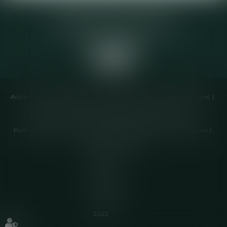
Elodie CHOMETTE Avocat
95 Place de l’Europe, 2ème étage
73200 ALBERTVILLE
Accueil
Cabinet
Équipe
Compétences
Annonces immobilières
Liens utiles
Honoraires
Actualités
Contactez-nous
Politique de cookies
Politique de confidentialité
Mentions légales
Plan du site
Articles
Septeo
Digital &
Services ©
2022