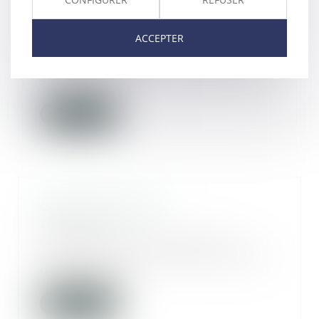
de la République interrompt la
prescription de l’action publique
27/09/2024
ACCEPTER
En application de l’article 8 du
Code de procédure pénale, dans
sa rédaction...
Lire la suite
Contrat obsèques
26/09/2024
C’est prévoir ses obsèques. Il
s’agit de contrats de prévoyance,
qui permette...
Lire la suite