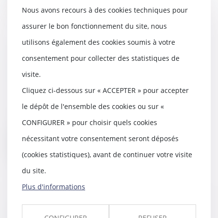
Nous avons recours à des cookies techniques pour
assurer le bon fonctionnement du site, nous
utilisons également des cookies soumis à votre
Un partenaire de Pacs peut-il
consentement pour collecter des statistiques de
abandonner le domicile
visite.
« conjugal » ?
Cliquez ci-dessous sur « ACCEPTER » pour accepter
01/10/2024
Isabelle vient d’avoir une
le dépôt de l'ensemble des cookies ou sur «
violente dispute avec son amie
CONFIGURER » pour choisir quels cookies
Nelly avec laquelle...
nécessitant votre consentement seront déposés
Lire la suite
(cookies statistiques), avant de continuer votre visite
du site.
Plus d'informations
Un acte d’enquête du procureur
CONFIGURER
REFUSER