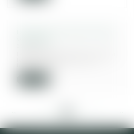
La fixation et la révision du loyer
commercial
26/09/2024
Le bail commercial est un contrat
fondamental, qui permet au
locataire (le pr...
Lire la suite
<<
<
...
57
58
59
60
61
62
63
...
>
>>