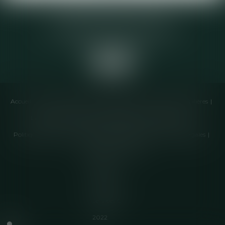
Elodie CHOMETTE Avocat
95 Place de l’Europe, 2ème étage
73200 ALBERTVILLE
Accueil
Cabinet
Équipe
Compétences
Annonces immobilières
Liens utiles
Honoraires
Actualités
Contactez-nous
Politique de cookies
Politique de confidentialité
Mentions légales
Plan du site
Articles
Septeo
Digital &
Services ©
2022