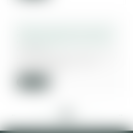
Donation avant cession, droits de
mutation payés par le donateur
non-déductibles de la plus-value
03/07/2024
Le 22 décembre 2015, Mme C. B. a
reçu de ses parents, la nue-
propriété de 5 2...
Lire la suite
<<
<
...
66
67
68
69
70
71
72
...
>
>>