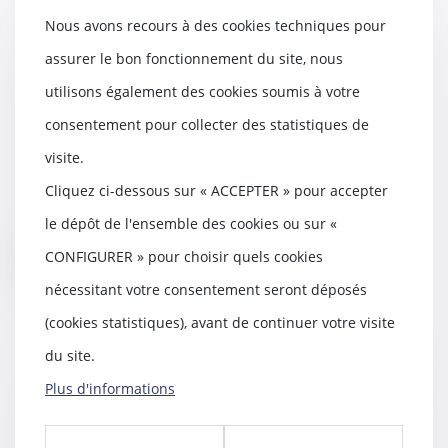
Nous avons recours à des cookies techniques pour
assurer le bon fonctionnement du site, nous
L’exercice exclusif des fonctions
utilisons également des cookies soumis à votre
du ministère public par le
consentement pour collecter des statistiques de
procureur général
05/07/2024
visite.
Selon l’article 192 du Code de
Cliquez ci-dessous sur « ACCEPTER » pour accepter
procédure pénale, « les fonctions
du ministère...
le dépôt de l'ensemble des cookies ou sur «
CONFIGURER » pour choisir quels cookies
Lire la suite
nécessitant votre consentement seront déposés
(cookies statistiques), avant de continuer votre visite
du site.
Plus d'informations
Loi Warsmann 24 juin 2024 saisie
confiscation avoirs criminels
04/07/2024