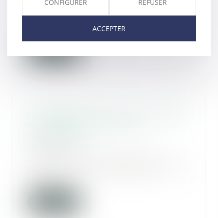
CONFIGURER
REFUSER
Pour mieux lutter contre la
délinquance, la loi renforce le
ACCEPTER
cadre juridique d...
Lire la suite
La réception tacite d’un ouvrage
n’est pas fonction de son
achèvement
03/07/2024
Aux termes des dispositions de
l’article 1792-6 du Code civil : « La
réceptio...
Lire la suite