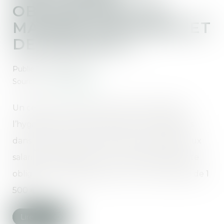
OBLIGATOIRES EN
MATIÈRE D’HYGIÈNE ET
DE SÉCURITÉ ?
Publié le :
09/07/2024
Source :
www.legisocial.fr
Un certain nombre de documents relatifs à
l’hygiène et à la sécurité doivent être affichés
dans l’entreprise, dans des lieux accessibles aux
salariés. L’employeur qui ne respecte pas cette
obligation d’affichages encourt une amende de 1
500 €...
Lire la suite