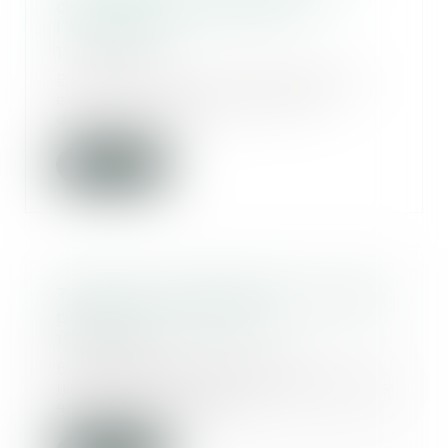
cas de cession globale de
l’immeuble !
15/07/2025
En cas de vente, le propriétaire
est tenu, dans certains cas,
d’informer son...
Lire la suite
Tutelle et conflit familial : quelle
place pour la famille ?
15/07/2025
En matière de protection
juridique des majeurs, les articles
449 et 450 du Co...