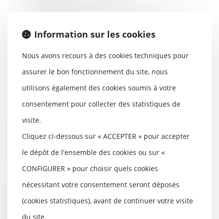
En matière d’enlèvement
international d’enfant, l’article
13b de la Conventio...
Information sur les cookies
Lire la suite
Nous avons recours à des cookies techniques pour
assurer le bon fonctionnement du site, nous
utilisons également des cookies soumis à votre
consentement pour collecter des statistiques de
Retards de chantier : le maître
visite.
d’œuvre peut être condamné…
Cliquez ci-dessous sur « ACCEPTER » pour accepter
même par un tiers au contrat
18/07/2025
le dépôt de l'ensemble des cookies ou sur «
En matière de construction, le
CONFIGURER » pour choisir quels cookies
maître d’œuvre n’est pas
seulement tenu vis-à-...
nécessitant votre consentement seront déposés
(cookies statistiques), avant de continuer votre visite
Lire la suite
du site.