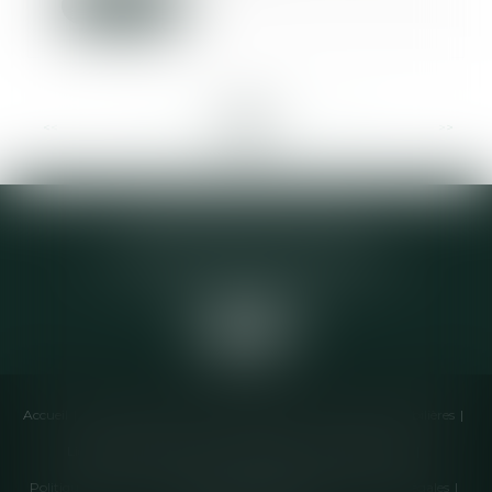
Lire la suite
<<
<
...
17
18
19
20
21
22
23
...
>
>>
Elodie CHOMETTE Avocat
95 Place de l’Europe, 2ème étage
73200 ALBERTVILLE
Accueil
Cabinet
Équipe
Compétences
Annonces immobilières
Liens utiles
Honoraires
Actualités
Contactez-nous
Politique de cookies
Politique de confidentialité
Mentions légales