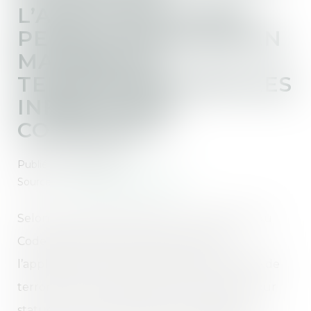
L’APPLICATION DES
PEINES SPÉCIALISÉ EN
MATIÈRE DE
TERRORISME POUR LES
INFRACTIONS
CONNEXES ?
Publié le :
18/07/2025
Source :
www.lemag-juridique.com
Selon les articles 706-16, 706-17 et 706-22-1 du
Code de procédure pénale, le juge de
l’application des peines spécialisé en matière de
terrorisme est exclusivement compétent pour
statuer sur la situation de toute personne