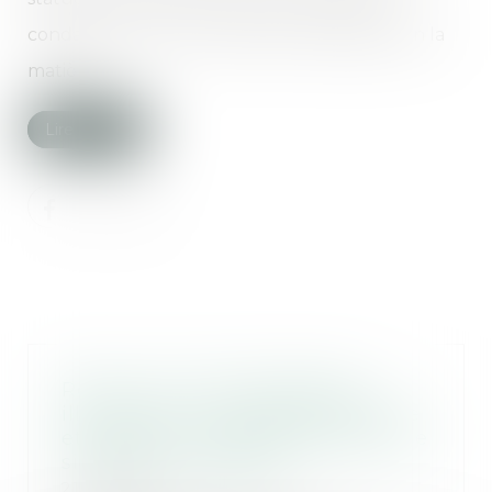
condamnée par une juridiction spécialisée en la
matière...
Lire la suite
Retour d’un enfant déplacé
illicitement : la stabilité affective
et scolaire ne caractérise pas une
situation intolérable
21/07/2025