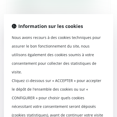
prévenu - La Gazette du Palais
20/09/2017
Un pharmacien est poursuivi
pour diverses infractions au Code
Information sur les cookies
de la santé pub...
Nous avons recours à des cookies techniques pour
Lire la suite
assurer le bon fonctionnement du site, nous
utilisons également des cookies soumis à votre
consentement pour collecter des statistiques de
visite.
Association syndicale libre :
durée du mandat du syndic et du
Cliquez ci-dessous sur « ACCEPTER » pour accepter
président - EFL
le dépôt de l'ensemble des cookies ou sur «
19/09/2017
CONFIGURER » pour choisir quels cookies
Les membres d’une ASL
désignent leur syndicat
nécessitant votre consentement seront déposés
(dénommé syndic par les
statuts...
(cookies statistiques), avant de continuer votre visite