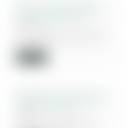
La mort du créancier efface les
dettes mais pas les droits de
succession | SOS conso
15/09/2017
Le 4 mai 2004, Eliane X vend à sa
fille, Christine Y, quelque 500
hectares de...
Lire la suite
Infastructures : faut-il faire revoir
la réglementation du bruit en
France ? - Le Moniteur
14/09/2017
Le maître d’ouvrage d’une
infrastructure de transport est