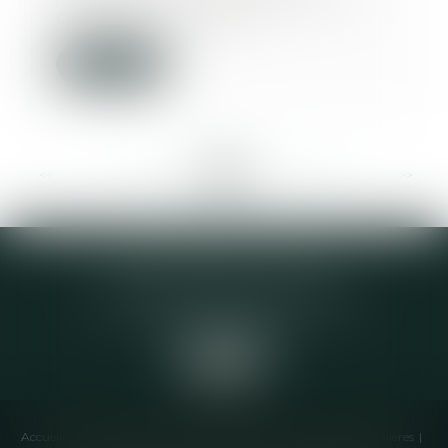
contraint de respec...
Lire la suite
<<
<
...
352
353
354
355
356
357
358
...
>
>>
Elodie CHOMETTE Avocat
95 Place de l’Europe, 2ème étage
73200 ALBERTVILLE
Accueil
Cabinet
Équipe
Compétences
Annonces immobilières