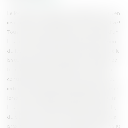
Le locataire peut obtenir une baisse du loyer… en
invoquant une amélioration de la valeur locative !
Tous les 3 ans, le propriétaire ou le locataire d’un
local commercial peuvent demander la révision
du loyer du bail. Cette révision, à la hausse ou à la
baisse, est en principe plafonnée à la variation de
l’indice applicable au bail (indice du coût de la
construction, indice des loyers commerciaux ou
indice des loyers des activités tertiaires). Toutefois,
lorsqu’une modification matérielle des facteurs
locaux de commercialité (importance de la ville,
du quartier ou de la rue, moyens de transport à
proximité...) a entraîné une variation de plus de 10