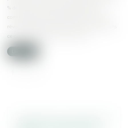
% de la valeur locative, les parties au bail
commercial peuvent demander que le loyer
révisé soit fixé à la valeur locative. On parle dans
ce cas de déplafonnement du loyer...
Lire la suite
Conséquence sur la procédure de
l’altération des facultés d’un