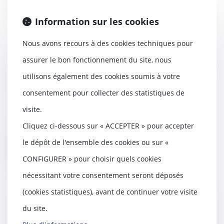
Lire la suite
Information sur les cookies
Nous avons recours à des cookies techniques pour
assurer le bon fonctionnement du site, nous
Obligation de garantie et
utilisons également des cookies soumis à votre
allocation de provision
consentement pour collecter des statistiques de
26/07/2023
Dans une affaire portée devant la
visite.
Cour de cassation le 13 juillet
Cliquez ci-dessous sur « ACCEPTER » pour accepter
dernier, un...
le dépôt de l'ensemble des cookies ou sur «
Lire la suite
CONFIGURER » pour choisir quels cookies
nécessitant votre consentement seront déposés
(cookies statistiques), avant de continuer votre visite
du site.
Le maître d’ouvrage ne doit pas