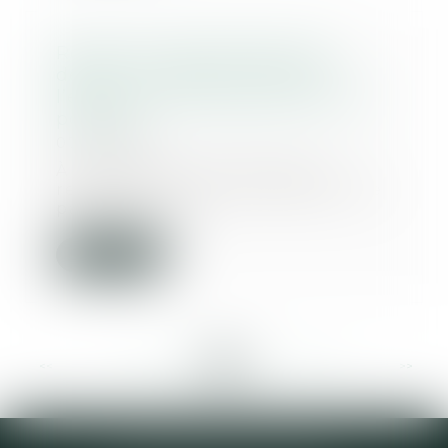
Recherche de paternité d’un
défunt : comparer l’ADN de
l’enfant et de la grand-mère est
possible
07/04/2021
À l’occasion d’une action en
recherche ou en contestation de
paternité, le ju...
Lire la suite
<<
<
...
199
200
201
202
203
204
205
...
>
>>