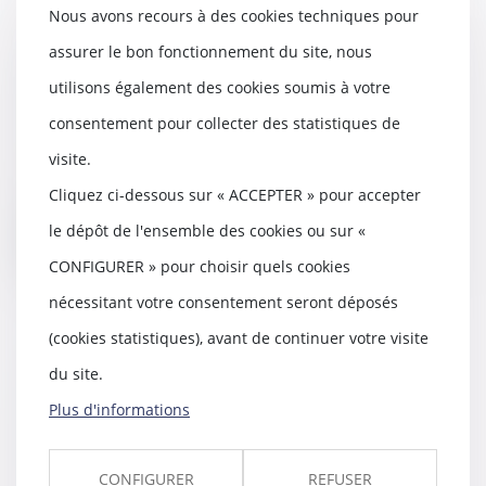
Nous avons recours à des cookies techniques pour
assurer le bon fonctionnement du site, nous
Voisinage : pas de droit de
utilisons également des cookies soumis à votre
passage pour des travaux
15/04/2021
consentement pour collecter des statistiques de
Le "tour d'échelle", à savoir la
visite.
possibilité de passer par le terrain
du vois...
Cliquez ci-dessous sur « ACCEPTER » pour accepter
le dépôt de l'ensemble des cookies ou sur «
Lire la suite
CONFIGURER » pour choisir quels cookies
nécessitant votre consentement seront déposés
(cookies statistiques), avant de continuer votre visite
du site.
Amiante: la Cour de cassation
valide la reprise de l'enquête sur
Plus d'informations
Everite
14/04/2021
CONFIGURER
REFUSER
Les investigations concernant