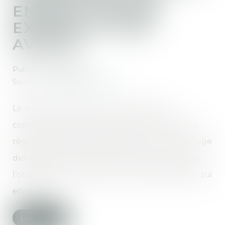
ENTRE LE MIS EN
EXAMEN ET SON
AVOCAT
Publié le :
08/04/2021
Source :
www.dalloz-actualite.fr
Le défaut de délivrance d’un permis de
communiquer en temps utile met en cause la
régularité du débat contradictoire devant le juge
des libertés et de la détention et donc celle de
l’ordonnance rendue et du titre de détention qui
en résulte...
Lire la suite