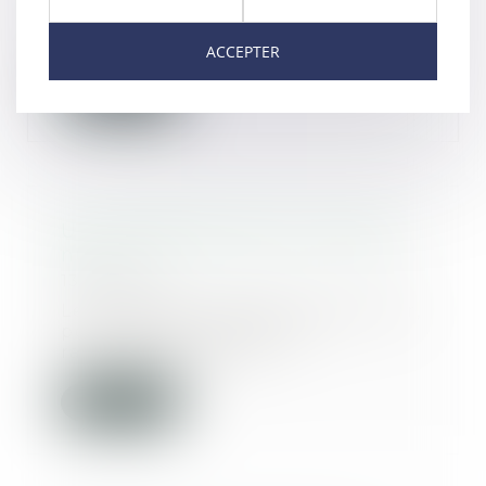
l'entreprise Everite dans un
dossier lié à l'am...
ACCEPTER
Lire la suite
Un mariage de raison n'est pas
nul
13/04/2021
Le mariage contracté sans amour,
pour des considérations
raisonnables, voire...
Lire la suite