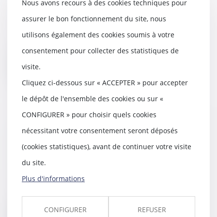
Nous avons recours à des cookies techniques pour
10/08/2017
Les dysfonctionnements
assurer le bon fonctionnement du site, nous
affectant un élément
utilisons également des cookies soumis à votre
d'équipement installé dans une
co...
consentement pour collecter des statistiques de
visite.
Lire la suite
Cliquez ci-dessous sur « ACCEPTER » pour accepter
le dépôt de l'ensemble des cookies ou sur «
CONFIGURER » pour choisir quels cookies
Requalification d’une garantie à
nécessitant votre consentement seront déposés
première demande en
(cookies statistiques), avant de continuer votre visite
cautionnement - Lexplicite
du site.
08/08/2017
Un arrêt du 20 avril 2017, rendu
Plus d'informations
par la Chambre commerciale de
la Cour de cas...
CONFIGURER
REFUSER
Lire la suite