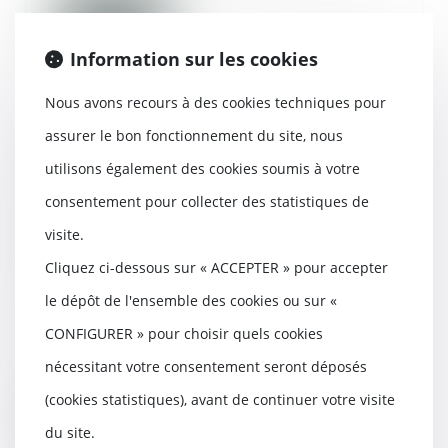
Lire la suite
Information sur les cookies
Nous avons recours à des cookies techniques pour
assurer le bon fonctionnement du site, nous
Le paiement de sommes dues au
utilisons également des cookies soumis à votre
titre d’une condamnation pour
recel successoral est de nature
consentement pour collecter des statistiques de
délictuelle, de sorte qu’il ne
visite.
constitue pas une dette
personnelle et peut donc être
Cliquez ci-dessous sur « ACCEPTER » pour accepter
poursuivi sur les biens communs
le dépôt de l'ensemble des cookies ou sur «
11/01/2023
CONFIGURER » pour choisir quels cookies
Agissant sur le fondement de
décisions de justice lui attribuant
nécessitant votre consentement seront déposés
diverses som...
(cookies statistiques), avant de continuer votre visite
Lire la suite
du site.