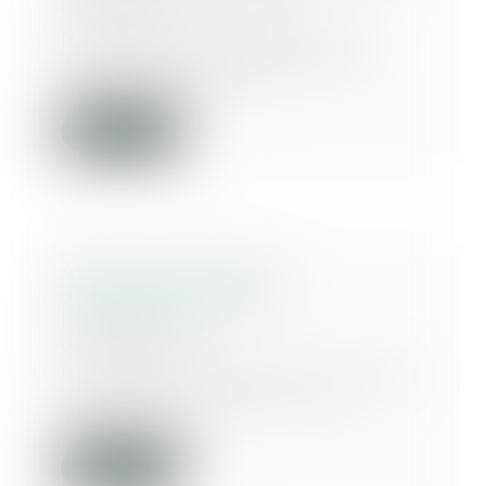
05/01/2023
Plusieurs conversations sont
interceptées et retranscrites
entre un gardé à v...
Lire la suite
Amiante et pluralité
d’employeurs : quelle
responsabilité ?
04/01/2023
Une caisse d’assurance retraite et
de la santé au travail ayant
imputé une af...
Lire la suite