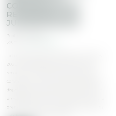
CONSTRUCTEUR :
REVIREMENT DE
JURISPRUDENCE
Publié le :
05/01/2023
Source :
www.actu-juridique.fr
La troisième chambre civile (Cass. 3e civ., 16 janv.
2020, n° 18-25915) a jugé, d’une part, que le
recours d’un constructeur contre un autre
constructeur ou son sous-traitant relevait des
dispositions de l’article 2224 du Code civil et se
prescrivait par cinq ans à compter du jour où le
premier avait connu ou aurait dû connaître les
faits lui permettant de l’exercer...