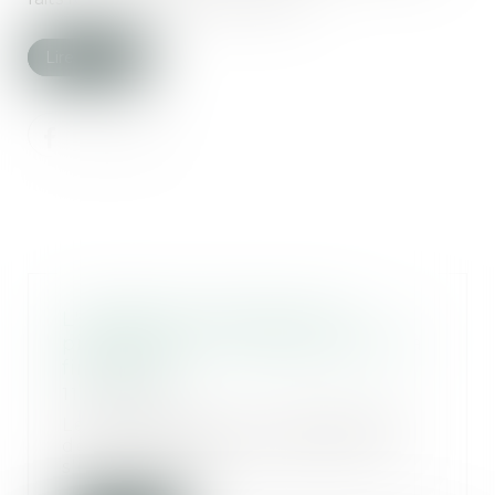
Lire la suite
L'obligation d'entretien du
propriétaire ne cesse pas avec la
fin du bail
11/01/2023
Le propriétaire est responsable
de la chute de l'occupante qui
s'est maintenu...