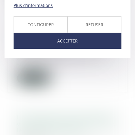
Plus d'informations
CONFIGURER
REFUSER
Parfois, la Cour de révision ...
révise
ACCEPTER
10/01/2023
Une jeune fille de quinze ans
avait dit, en 1998, avoir été
victime de viol....
Lire la suite
L’interception des conversations
d’un avocat ne viole pas toujours
le secret professionnel