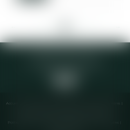
<<
<
...
129
130
131
132
133
134
135
...
>
>>
Elodie CHOMETTE Avocat
95 Place de l’Europe, 2ème étage
73200 ALBERTVILLE
Accueil
Cabinet
Équipe
Compétences
Annonces immobilières
Liens utiles
Honoraires
Actualités
Contactez-nous
Politique de cookies
Politique de confidentialité
Mentions légales