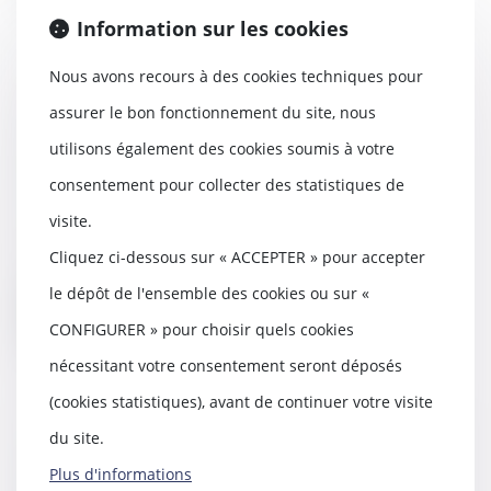
Information sur les cookies
Nous avons recours à des cookies techniques pour
assurer le bon fonctionnement du site, nous
Opposition entre héritiers sur les
obsèques : le juge privilégie la
utilisons également des cookies soumis à votre
volonté exprimée du défunt
consentement pour collecter des statistiques de
19/09/2025
visite.
Selon l’article 3 de la loi du 15
novembre 1887, toute personne
Cliquez ci-dessous sur « ACCEPTER » pour accepter
capable peut...
le dépôt de l'ensemble des cookies ou sur «
Lire la suite
CONFIGURER » pour choisir quels cookies
nécessitant votre consentement seront déposés
(cookies statistiques), avant de continuer votre visite
du site.
Faute inexcusable et prescription
Plus d'informations
: l’action récursoire de la caisse