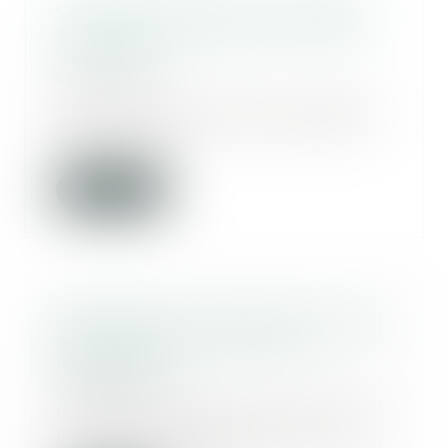
Condamné pour avoir changé la
couleur de la peinture en cours
de travaux !
08/08/2018
Quels risques encourt la société
de peinture qui n’informe pas le
maître d’œu...
Lire la suite
Drame dans un canyon en Corse :
le guide a-t-il commis une
imprudence ?
08/08/2018
L'enquête après la mort de cinq
personnes, emportées par une