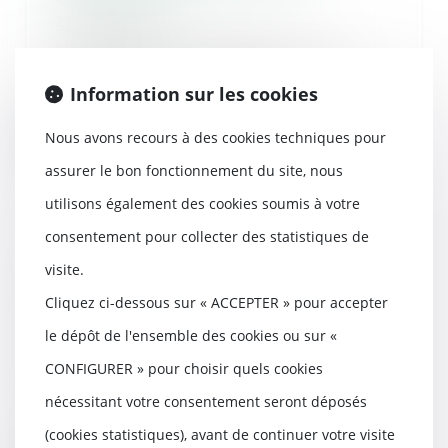
22/08/2018
Vous avez fait appel à une
entreprise pour effectuer des
travaux mais le chan...
Information sur les cookies
Lire la suite
Nous avons recours à des cookies techniques pour
assurer le bon fonctionnement du site, nous
utilisons également des cookies soumis à votre
consentement pour collecter des statistiques de
(JUR) Responsabilité du fait des
visite.
choses ou responsabilité du fait
Cliquez ci-dessous sur « ACCEPTER » pour accepter
des produits défectueux –
Gazette du Palais
le dépôt de l'ensemble des cookies ou sur «
22/08/2018
CONFIGURER » pour choisir quels cookies
Un incendie, imputé à une
surtension accidentelle sur le
nécessitant votre consentement seront déposés
réseau électrique et...
(cookies statistiques), avant de continuer votre visite