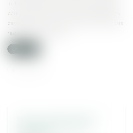
de l’année 2017, les personnes qui le souhaitent
peuvent procéder à un divorce à l’amiable sans
passer devant un juge. Il suffit que leurs avocats
respectifs soient présents...
Lire la suite
Travaux: que faire quand le
chantier est abandonné? -
Challenges.fr