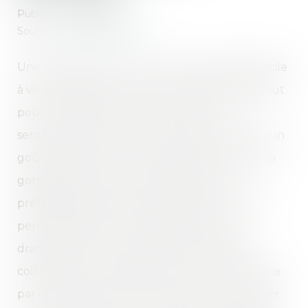
Publié le :
10/08/2018
Source :
www.gazetteinfo.fr
Une séparation est toujours une situation difficile
à vivre, aussi bien pour les conjoints, mais surtout
pour les enfants. La raison est qu’on a le
sentiment d’avoir échoué quelque part. On a un
goût d’inachevé qui nous reste au travers de la
gorge. Bien que cela reste pénible, il est
préférable de divorcer dans certains cas. Cela
permet d’éviter des conséquences plus
dramatiques. Et pour limiter les dommages
collatéraux, il est possible de recourir au divorce
par consentement mutuel. Depuis le 1er janvier