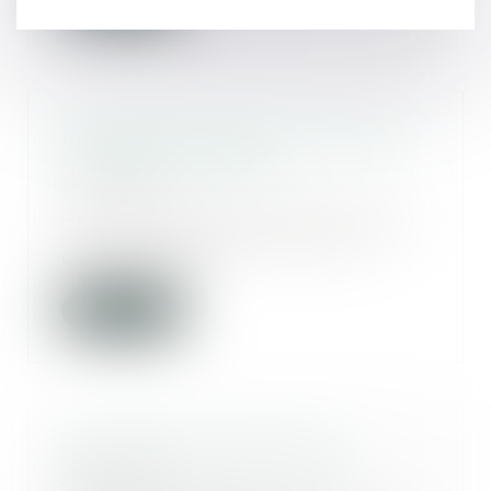
Information faite au prévenu de
son droit au silence
28/11/2019
Au visa des articles 406 et 512 du
code de procédure pénale, la
Cour de cassa...
Lire la suite
Les règles du prêt familial
28/11/2019