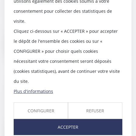
utilisons également des cookies soumis à votre
achevé dans le délai prévu
consentement pour collecter des statistiques de
04/12/2019
visite.
Cet arrêt du Conseil d’Etat
apporte des précisions sur les
Cliquez ci-dessous sur « ACCEPTER » pour accepter
effets de l’annula...
le dépôt de l'ensemble des cookies ou sur «
Lire la suite
CONFIGURER » pour choisir quels cookies
nécessitant votre consentement seront déposés
(cookies statistiques), avant de continuer votre visite
du site.
La réforme du divorce reportée à
Plus d'informations
septembre 2020
03/12/2019
La réforme de la procédure des
CONFIGURER
REFUSER
divorces contentieux devait
initialement entre...
ACCEPTER
Lire la suite