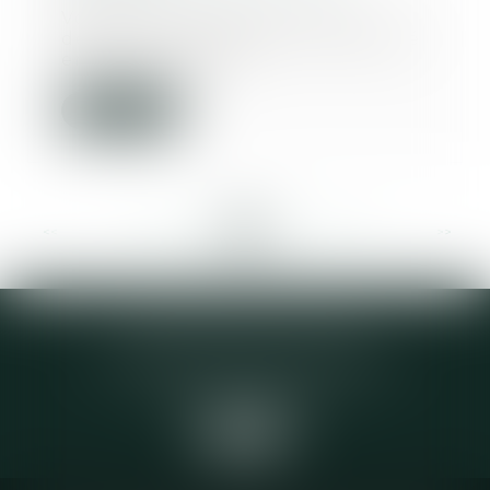
Vous voulez aider sans vous
démunir et préserver une équité
entre vos héritie...
Lire la suite
<<
<
...
258
259
260
261
262
263
264
...
>
>>
Elodie CHOMETTE Avocat
95 Place de l’Europe, 2ème étage
73200 ALBERTVILLE