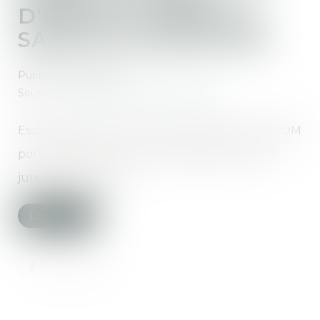
D'ESSAIS CLINIQUES
SANS AUTORISATION
Publié le :
04/12/2019
Source :
www.conseil-national.medecin.fr
Essais cliniques menés sans autorisation : le CNOM
porte plainte contre huit médecins devant la
juridiction ordinale...
Lire la suite