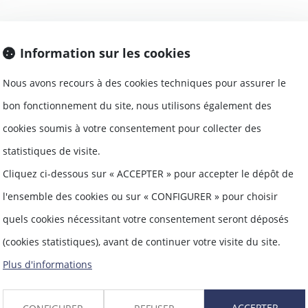
truire annulé : constitutionnalité de la limite
Information sur les cookies
 La Gazette du Palais
Nous avons recours à des cookies techniques pour assurer le
tenu de la juridiction administrative l'annula
bon fonctionnement du site, nous utilisons également des
cookies soumis à votre consentement pour collecter des
statistiques de visite.
Cliquez ci-dessous sur « ACCEPTER » pour accepter le dépôt de
l'ensemble des cookies ou sur « CONFIGURER » pour choisir
quels cookies nécessitant votre consentement seront déposés
ponsabilité médicale - MACSF Exercice profe
(cookies statistiques), avant de continuer votre visite du site.
Plus d'informations
-1609 du 22 décembre 2010 a créé la « conven
.
ACCEPTER