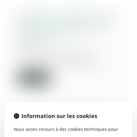
Infographie : procédure de mise
en cause devant les juridictions
pénales - MACSF Exercice
professionnel
05/10/2017
Retrouvez en image un
récapitulatif des différentes
étapes pour une mise en c...
Lire la suite
Information sur les cookies
Divorce selon la charia : la France
ne le reconnaît plus depuis 2004
Nous avons recours à des cookies techniques pour
| SOS conso