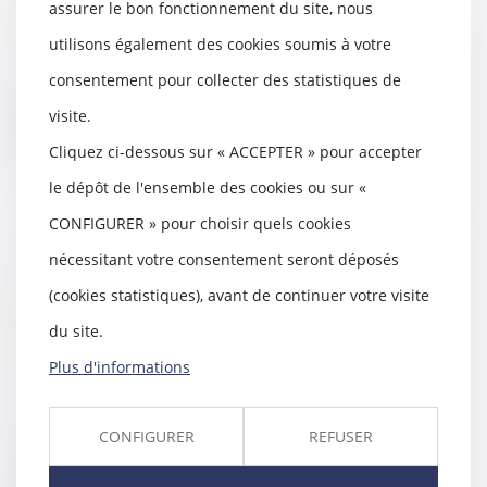
03/10/2017
assurer le bon fonctionnement du site, nous
Le blog Sosconso indiquait hier
utilisons également des cookies soumis à votre
que la Cour de justice de l’Union
européenne...
consentement pour collecter des statistiques de
visite.
Lire la suite
Cliquez ci-dessous sur « ACCEPTER » pour accepter
le dépôt de l'ensemble des cookies ou sur «
CONFIGURER » pour choisir quels cookies
nécessitant votre consentement seront déposés
Action en dénégation du statut
des baux commerciaux : quelle
(cookies statistiques), avant de continuer votre visite
prescription ? - Éditions Francis
du site.
Lefebvre
Plus d'informations
03/10/2017
Le bailleur qui a offert le
paiement d’une indemnité
CONFIGURER
REFUSER
d’éviction après avoir e...