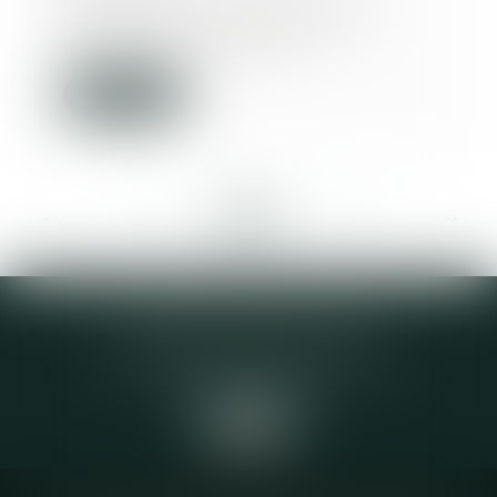
En octobre 1998, après avoir
bénéficié d’une procréation
médicalement assisté...
Lire la suite
<<
<
...
333
334
335
336
337
338
339
...
>
>>
Elodie CHOMETTE Avocat
95 Place de l’Europe, 2ème étage
73200 ALBERTVILLE