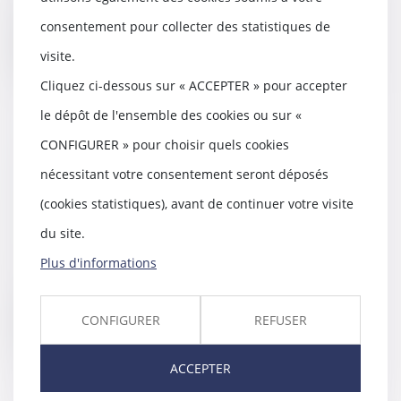
le juge aux a...
consentement pour collecter des statistiques de
Lire la suite
visite.
Cliquez ci-dessous sur « ACCEPTER » pour accepter
le dépôt de l'ensemble des cookies ou sur «
CONFIGURER » pour choisir quels cookies
Impôt sur les successions : une
nécessitant votre consentement seront déposés
scandaleuse confiscation de
l’État | Contrepoints
(cookies statistiques), avant de continuer votre visite
13/03/2018
du site.
Notre impôt sur les successions,
Plus d'informations
qui a considérablement
augmenté au cours des...
CONFIGURER
REFUSER
Lire la suite
ACCEPTER