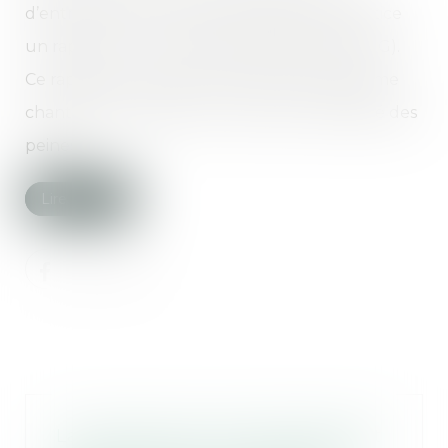
d’entreprise, ont remis à la ministre de la justice
un rapport sur le travail d’intérêt général (TIG).
Ce rapport s’inscrit dans le cadre du cinquième
chantier de la justice sur le sens et l’efficacité des
peines....
Lire la suite
La location de courte durée peut