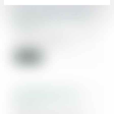
Accident du travail et maladie
professionnelle : idées reçues -
Éditions Tissot
13/03/2018
En matière d’accident du travail
(AT) et de maladie
professionnelle (MP) les...
Lire la suite
(Jur) Délégation d’autorité
parentale croisée et
discrimination | Lextenso.fr
09/03/2018