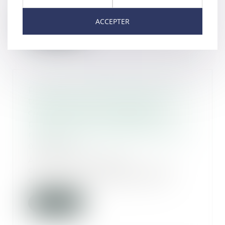
constitutionnel estimant qu...
ACCEPTER
Lire la suite
Parution du décret précisant les
techniques particulières de
construction à respecter pour les
projets situés en zone avec
risque de mouvement de terrain
02/01/2020
Afin de sécuriser les
constructions dans des zones
exposées au risque de mouv...
Lire la suite