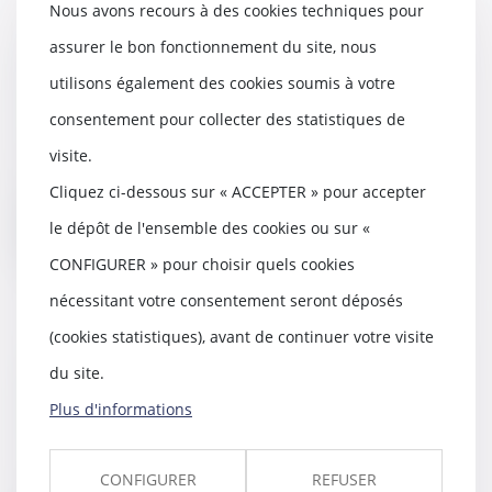
Nous avons recours à des cookies techniques pour
assurer le bon fonctionnement du site, nous
Location : qui paie les réparations
des fenêtres et des volets ?
utilisons également des cookies soumis à votre
07/01/2020
consentement pour collecter des statistiques de
Les frais d’entretien et de
visite.
réparation des fenêtres, volets et
portes d’une l...
Cliquez ci-dessous sur « ACCEPTER » pour accepter
le dépôt de l'ensemble des cookies ou sur «
Lire la suite
CONFIGURER » pour choisir quels cookies
nécessitant votre consentement seront déposés
(cookies statistiques), avant de continuer votre visite
QPC concernant la réhabilitation
du site.
d'un condamné à mort
Plus d'informations
02/01/2020
La Cour de cassation a renvoyé
une QPC au Conseil
CONFIGURER
REFUSER