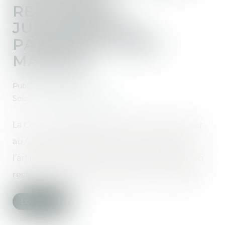
RECHERCHE
JUDICIAIRE DE
PATERNITÉ HORS
MARIAGE
Publié le :
07/01/2020
Source :
www.juridiconline.com
La Cour de cassation décide de ne pas renvoyer
au Conseil constitutionnel une QPC relative à
l’article 327 du code civil concernant l’action en
recherche judicaire de paternité hors mariage...
Lire la suite