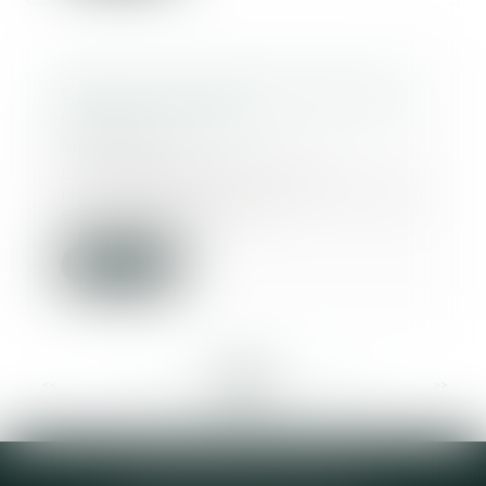
CEDH : mère d’intention dans le
cadre d’une GPA
31/12/2019
Les requérants sont cinq
ressortissants français, un couple,
et trois mineurs...
Lire la suite
<<
<
...
254
255
256
257
258
259
260
...
>
>>
Elodie CHOMETTE Avocat