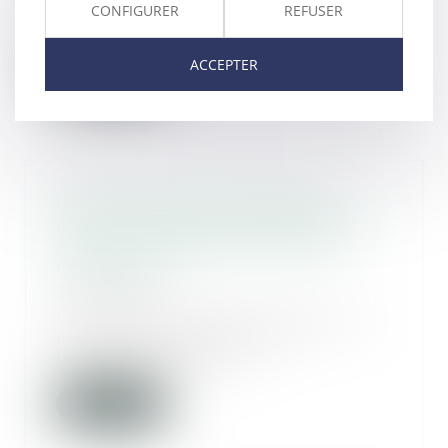
somme perçue, par une personne
CONFIGURER
REFUSER
veuve. Ce monta...
ACCEPTER
Lire la suite
Indemnisation du préjudice
pénal : la qualité de propriétaire
au moment des faits est-elle
nécessaire ?
28/02/2025
La jurisprudence reconnaît que
l’action civile devant les
juridictions répres...
Lire la suite