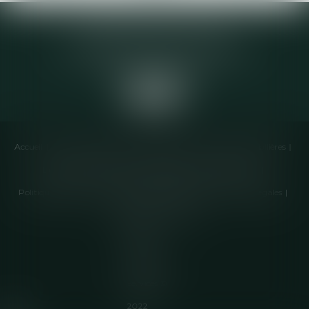
Elodie CHOMETTE Avocat
95 Place de l’Europe, 2ème étage
73200 ALBERTVILLE
Accueil
Cabinet
Équipe
Compétences
Annonces immobilières
Liens utiles
Honoraires
Actualités
Contactez-nous
Politique de cookies
Politique de confidentialité
Mentions légales
Plan du site
Articles
Septeo
Digital &
Services ©
2022