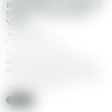
EN JUSTICE : UN DÉLAI
STRICT D’UN AN EN
VEFA
Publié le :
05/03/2025
Source :
www.lemag-juridique.com
En matière de vente en l’état futur
d’achèvement (VEFA), l’action en réparation
d’une non-conformité apparente du bien vendu
relève des dispositions spécifiques des articles
1642-1 et 1648 du Code civil...
Lire la suite