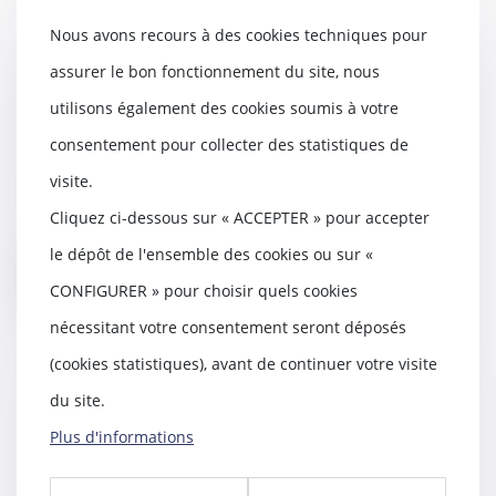
Nous avons recours à des cookies techniques pour
assurer le bon fonctionnement du site, nous
Action civile du propriétaire d’un
immeuble acquis
utilisons également des cookies soumis à votre
postérieurement à sa destruction
consentement pour collecter des statistiques de
03/03/2025
visite.
Un tribunal pour enfants, qui
déclare des mineurs coupables
Cliquez ci-dessous sur « ACCEPTER » pour accepter
de destruction vo...
le dépôt de l'ensemble des cookies ou sur «
Lire la suite
CONFIGURER » pour choisir quels cookies
nécessitant votre consentement seront déposés
(cookies statistiques), avant de continuer votre visite
du site.
Pension de réversion en 2025.
Plus d'informations
28/02/2025
La pension de réversion est la