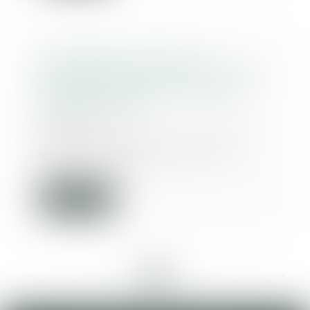
Divulgation de données
personnelles et forces de l’ordre :
quand l’exposition au danger
devient un délit
24/02/2025
Selon l’article 223-1-1 du Code
pénal, le fait de révéler, de
diffuser ou de...
Lire la suite
<<
<
...
38
39
40
41
42
43
44
...
>
>>