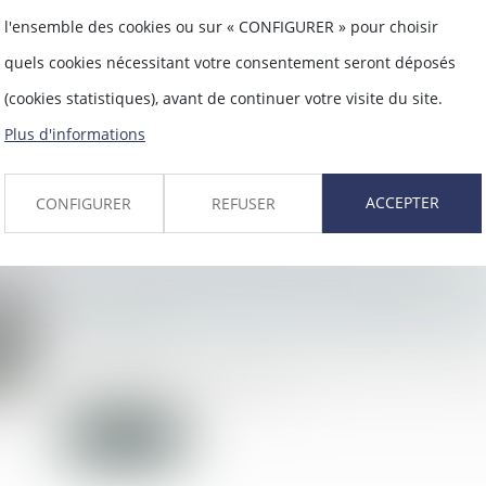
Saisie des biens immobiliers et expulsi
l'ensemble des cookies ou sur « CONFIGURER » pour choisir
23/04/2019
quels cookies nécessitant votre consentement seront déposés
En cas d’expulsion, la saisie par immobi
laissés sur place...
(cookies statistiques), avant de continuer votre visite du site.
Plus d'informations
Lire la suite
ACCEPTER
CONFIGURER
REFUSER
Réponse de la CEDH à la demande d'av
mère d'intention dans le cadre d'une 
17/04/2019
La Cour de cassation française a deman
l’article 1 du Protocol...
Lire la suite