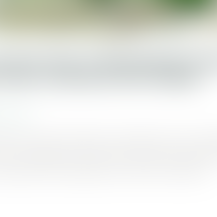
ATION DES CONDAMNATIO
ION ILLÉGALE EN CORSE
etvinfo.fr
isions de justice favorables aux démolitions se sont mult
cour de cassation concernant les villas Ferracci à Bonifac
changement dans l'application du droit de l'urbanisme.