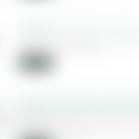
Absence de descendance et successio
17/04/2019
En l’absence de descendant, la loi dési
hériter et dans quelle prop...
Lire la suite
Lien de causalité entre la prise d’antir
enceinte et les troubles du comportem
17/04/2019
Ne commet pas d’erreur de droit la cou
d’appel qui a relevé q...