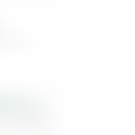
n?
gne qui va
étroviraux
ent de l’enfant
r administrative