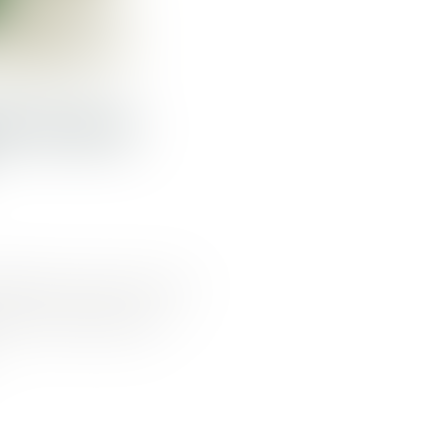
NS POUR
ipliées et quatre ont été
io le 19 mars dernier,