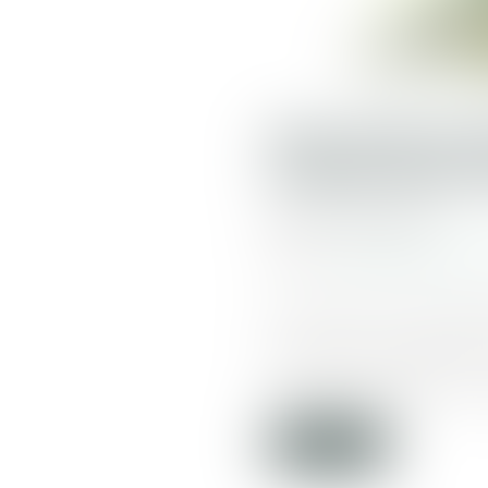
MULTIPLIC
CONSTRUCT
Publié le :
24/04/2019
Source :
france3-regions.franc
En moins d'un an, les déc
éxécutées. L'arrêté de la 
confirme et amplifie ce 
Lire la suite