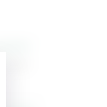
intervention
r représenter