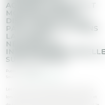
ACCIDENTS GRAVES ET
MORTELS SERONT
DISCUTÉES À LA FOIS
PAR LE CNPST ET DANS
LA "LARGE"
NÉGOCIATION
INTERPROFESSIONNELL
SUR LE TRAVAIL
Publié le :
01/08/2025
Source :
www.editions-legislatives.fr
Les nombreuses propositions mises sur la table
lors du CNPST (comité national de prévention et
de santé au travail) par Astrid Panosyan Bouvet le