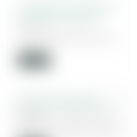
Les détenus ne voteront plus par
correspondance aux élections
municipales et législatives
28/07/2025
La loi n° 2025-658 du 18 juillet
2025 relative au droit de vote par
correspon...
Lire la suite
Construction et habitation :
rénovation de l’habitat dégradé
25/07/2025
Le décret n° 2025-618 du 7 juillet
2025 fixe les modalités pratiques
de mise...