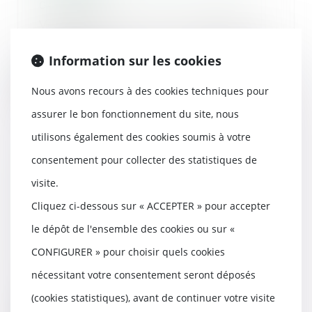
04/08/2025
Vendredi 25 juillet, l’Assemblée
plénière de la Cour de cassation a
prononcé...
Information sur les cookies
Lire la suite
Nous avons recours à des cookies techniques pour
assurer le bon fonctionnement du site, nous
utilisons également des cookies soumis à votre
consentement pour collecter des statistiques de
Prescription et indemnité
visite.
d’occupation : précision de la
Cour de cassation sur la période
Cliquez ci-dessous sur « ACCEPTER » pour accepter
à prendre en compte
le dépôt de l'ensemble des cookies ou sur «
01/08/2025
CONFIGURER » pour choisir quels cookies
En matière de liquidation du
régime matrimonial consécutive à
nécessitant votre consentement seront déposés
un divorce, le...
(cookies statistiques), avant de continuer votre visite