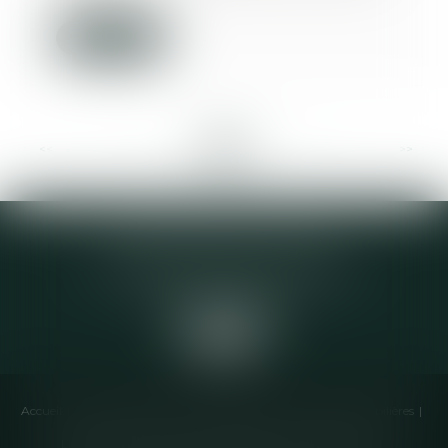
Lire la suite
<<
<
...
15
16
17
18
19
20
21
...
>
>>
Elodie CHOMETTE Avocat
95 Place de l’Europe, 2ème étage
73200 ALBERTVILLE
Accueil
Cabinet
Équipe
Compétences
Annonces immobilières
Liens utiles
Honoraires
Actualités
Contactez-nous