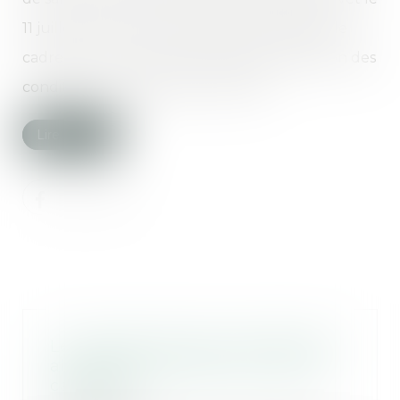
11 juillet 2025 seront discutées à la fois dans le
cadre du Cnoct (conseil national d'orientation des
conditions de travail) par le CNPST, ...
Lire la suite
Le mandat d’arrêt visant Bachar
al-Assad annulé par la Cour de
cassation