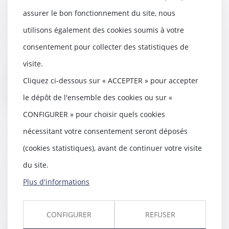
étendue du pouvoir
assurer le bon fonctionnement du site, nous
d’appréciation du juge
utilisons également des cookies soumis à votre
21/05/2020
consentement pour collecter des statistiques de
Hormis le cas où le bien saisi
constitue, dans sa totalité, l'objet
visite.
ou le pro...
Cliquez ci-dessous sur « ACCEPTER » pour accepter
Lire la suite
le dépôt de l'ensemble des cookies ou sur «
CONFIGURER » pour choisir quels cookies
nécessitant votre consentement seront déposés
(cookies statistiques), avant de continuer votre visite
Interdiction de pose d’enseignes
du site.
commerciales en façade par le
règlement de copropriété
Plus d'informations
20/05/2020
La clause d’un règlement de
CONFIGURER
REFUSER
copropriété interdisant la pose
d’enseignes en fa...