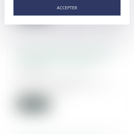
ACCEPTER
Lire la suite
Reprise des délais d'instruction
d'urbanisme, d'aménagement et
de construction au 24 mai
20/05/2020
Le ministre du Logement,
Julien Denormandie, a publié, le
8 mai au Journal of...
Lire la suite