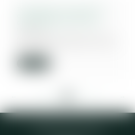
Transcription d’un acte d’état
civil étranger : la Cour de
cassation poursuit le chemin
19/05/2020
Aux termes de l’article 3, § 1, de
la Convention de New-York du 20
novembre 1...
Lire la suite
<<
<
...
238
239
240
241
242
243
244
...
>
>>
Elodie CHOMETTE Avocat
95 Place de l’Europe, 2ème étage