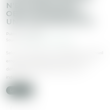
N'ENTRAÎNE PAS
OBLIGATOIREMENT
UNE INDEMNISATION
Publié le :
21/05/2020
Source :
www.mieuxvivre-votreargent.fr
Selon un arrêt de la Cour de Cassation, un conseil
erroné d’un gestionnaire de patrimoine pour
défiscaliser ne justifie pas toujours une
indemnisation...
Lire la suite