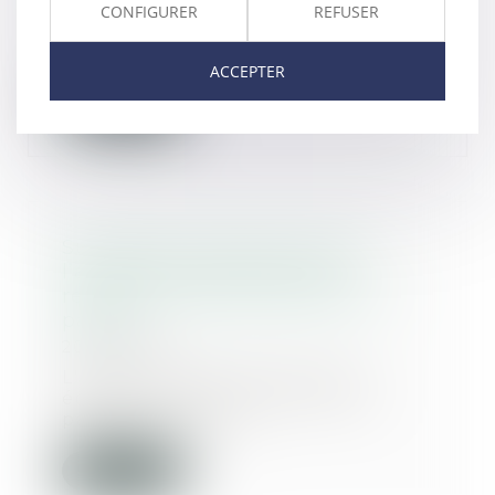
La garantie décennale couvre, en
CONFIGURER
REFUSER
principe, l’ouvrage ainsi que ses
éléments d...
ACCEPTER
Lire la suite
Succession et quasi-usufruit :
l’administration peut-elle
rectifier une dette déclarée au
passif ?
20/03/2025
L'administration fiscale peut
écarter une dette inscrite au
passif d’une succ...
Lire la suite