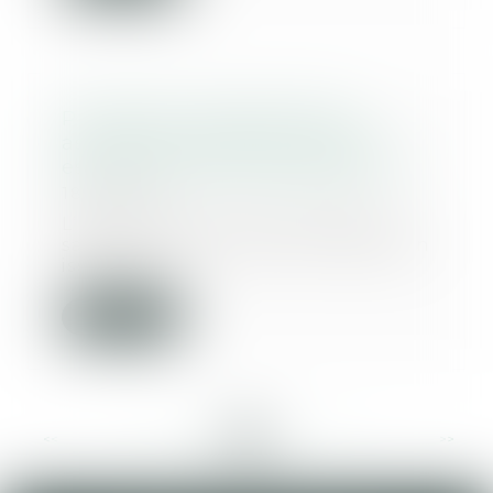
Procréation médicalement
assistée et décès du conjoint :
est-ce la fin du projet parental ?
18/03/2025
L’article L 2141-2 du Code de la
santé publique, dans sa rédaction
issue de l...
Lire la suite
<<
<
...
35
36
37
38
39
40
41
...
>
>>