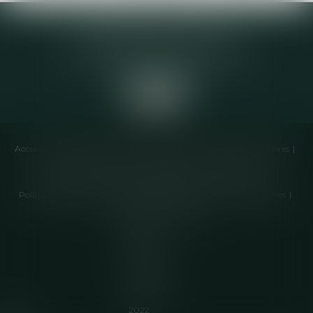
Elodie CHOMETTE Avocat
95 Place de l’Europe, 2ème étage
73200 ALBERTVILLE
Accueil
Cabinet
Équipe
Compétences
Annonces immobilières
Liens utiles
Honoraires
Actualités
Contactez-nous
Politique de cookies
Politique de confidentialité
Mentions légales
Plan du site
Articles
Septeo
Digital &
Services ©
2022