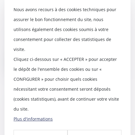
Témoignage en justice :
Nous avons recours à des cookies techniques pour
dernières précisions sur
assurer le bon fonctionnement du site, nous
l’obligation de prêter serment
utilisons également des cookies soumis à votre
21/03/2025
Selon l’article 446 du Code de
consentement pour collecter des statistiques de
procédure pénale, les témoins
visite.
doivent prêter s...
Cliquez ci-dessous sur « ACCEPTER » pour accepter
Lire la suite
le dépôt de l'ensemble des cookies ou sur «
CONFIGURER » pour choisir quels cookies
nécessitant votre consentement seront déposés
(cookies statistiques), avant de continuer votre visite
La garantie décennale ne
s’applique pas aux équipements
du site.
indispensables à l’activité
Plus d'informations
professionnelle.
21/03/2025