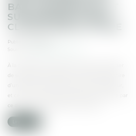
BAIL COMMERCIAL ET
SUSPENSION D’UNE
CLAUSE RÉSOLUTOIRE
Publié le :
18/03/2025
Source :
cabinet-rs.expert-infos.com
À la demande du locataire, le juge peut décider
de suspendre les effets d’une clause résolutoire
d’un bail commercial mise en jeu par le bailleur,
et ce quel que soit le manquement reproché par
ce dernier aux obligations du locataire...
Lire la suite