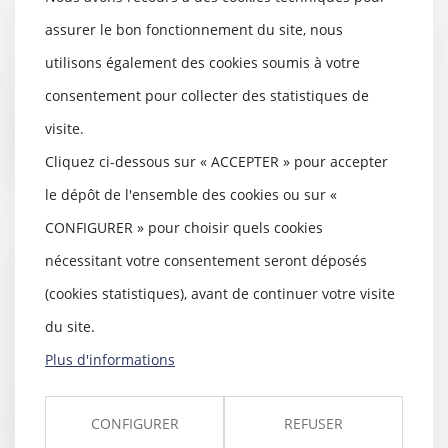
d'habitation
04/11/2015
assurer le bon fonctionnement du site, nous
La transcription du jugement de
utilisons également des cookies soumis à votre
divorce ayant attribué le droit au
bail à l'u...
consentement pour collecter des statistiques de
visite.
Lire la suite
Cliquez ci-dessous sur « ACCEPTER » pour accepter
le dépôt de l'ensemble des cookies ou sur «
CONFIGURER » pour choisir quels cookies
nécessitant votre consentement seront déposés
Hôpital : le plaintes médicales en
augmentation #préjudice
(cookies statistiques), avant de continuer votre visite
04/11/2015
du site.
Quels sont les risques liés aux
Plus d'informations
soins dans les établissements de
santé. C'est...
CONFIGURER
REFUSER
Lire la suite