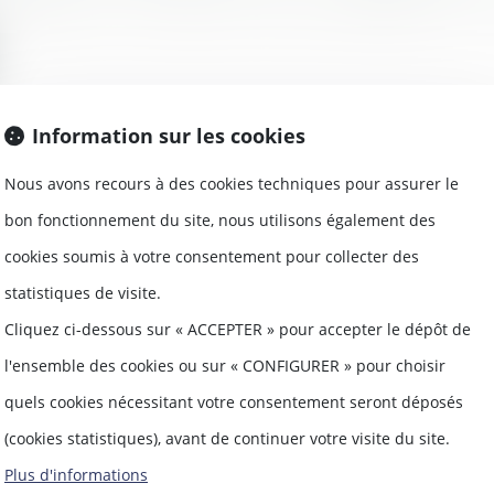
appeler qu’il s’agit de la seule législation en 
Information sur les cookies
Nous avons recours à des cookies techniques pour assurer le
nuscrit : la photocopie comme moyen de pre
bon fonctionnement du site, nous utilisons également des
cookies soumis à votre consentement pour collecter des
ce majeure, la perte d'un testament manuscri
statistiques de visite.
Cliquez ci-dessous sur « ACCEPTER » pour accepter le dépôt de
l'ensemble des cookies ou sur « CONFIGURER » pour choisir
quels cookies nécessitant votre consentement seront déposés
(cookies statistiques), avant de continuer votre visite du site.
nale définitivement adoptée
Plus d'informations