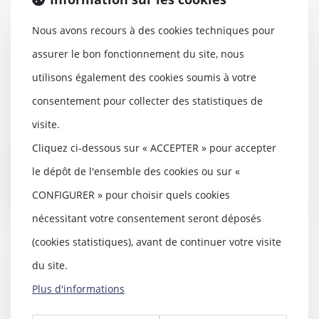
Nous avons recours à des cookies techniques pour
Commission rogatoire à
l’étranger : l’interrogatoire de
assurer le bon fonctionnement du site, nous
première comparution déclaré
utilisons également des cookies soumis à votre
irrégulier !
consentement pour collecter des statistiques de
16/05/2025
Dans le cadre d’une commission
visite.
rogatoire exécutée à l’étranger,
Cliquez ci-dessous sur « ACCEPTER » pour accepter
le juge d’ins...
le dépôt de l'ensemble des cookies ou sur «
Lire la suite
CONFIGURER » pour choisir quels cookies
nécessitant votre consentement seront déposés
(cookies statistiques), avant de continuer votre visite
du site.
Amiante et préjudice d’anxiété :
seul le nouvel employeur est
Plus d'informations
responsable si le dommage naît