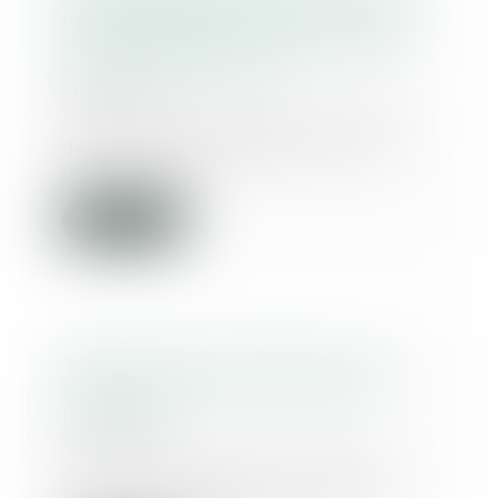
la responsabilité contractuelle
des fabricants ayant fourni des
produits défectueux?
13/02/2019
Depuis la transposition en 1998
de la directive 85/374/EEC en
droit français,...
Lire la suite
Taxation des successions : les
français y voient une double
imposition
13/02/2019
Alors que l'idée de davantage
taxer les grosses successions