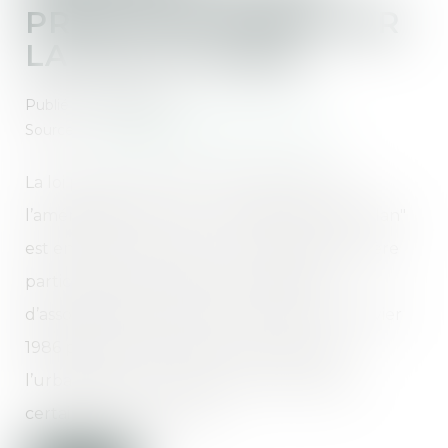
PRINCIPES POSÉS PAR
LA LOI LITTORAL
Publié le :
13/02/2019
Source :
www.lagazettedescommunes.com
La loi portant évolution du logement, de
l’aménagement et du numérique dite loi "Elan"
est entrée en vigueur. Son volet littoral s’avère
particulièrement sensible. Le dispositif
d’assouplissement de la loi "littoral" du 3 janvier
1986 permet de déroger au principe de
l’urbanisation en continuité en autorisant
certaines constructions...