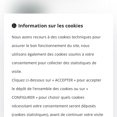
vivant dans un p...
Lire la suite
Information sur les cookies
Nous avons recours à des cookies techniques pour
assurer le bon fonctionnement du site, nous
Le commandement de payer en
matière de loyers impayés,
utilisons également des cookies soumis à votre
requiert le respect de mentions
consentement pour collecter des statistiques de
obligatoires sous peine d'être
frappé de nullité
visite.
19/02/2019
Cliquez ci-dessous sur « ACCEPTER » pour accepter
Pour mettre en œuvre la clause
le dépôt de l'ensemble des cookies ou sur «
résolutoire d’un bail
d’habitation pour des lo...
CONFIGURER » pour choisir quels cookies
nécessitant votre consentement seront déposés
Lire la suite
(cookies statistiques), avant de continuer votre visite