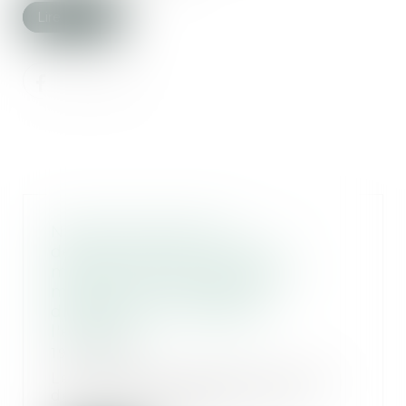
Lire la suite
Nouvelles règles de
détermination du régime
matrimonial des personnes
mariées de nationalités
différentes ou résidant à
l'étranger
19/02/2019
Les nouvelles règles Personnes
de nationalité différentes ou