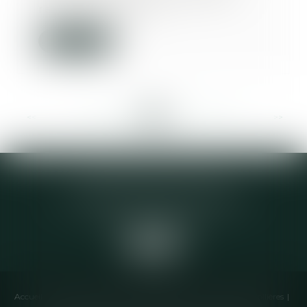
revient beaucoup...
Lire la suite
<<
<
...
292
293
294
295
296
297
298
...
>
>>
Elodie CHOMETTE Avocat
95 Place de l’Europe, 2ème étage
73200 ALBERTVILLE
Accueil
Cabinet
Équipe
Compétences
Annonces immobilières