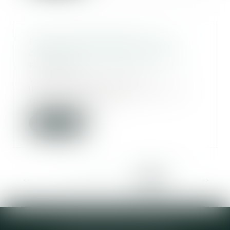
Forum Famille Dalloz » Les
chiffres de la justice familiale
14/10/2015
Voici quelques chiffres
intéressants pour l’année 2014
relatifs à l’activité...
Lire la suite
<<
<
...
417
418
419
420
421
422
423
>
>>
Elodie CHOMETTE Avocat