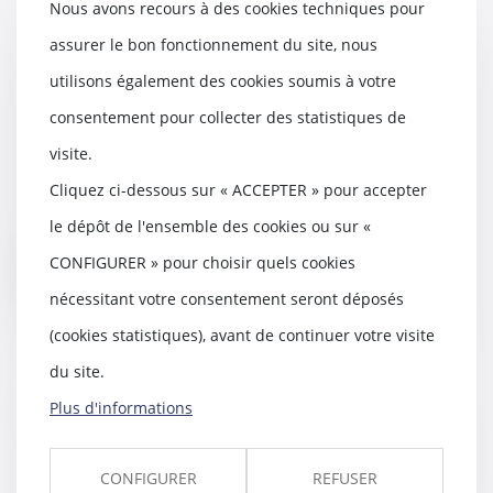
Nous avons recours à des cookies techniques pour
assurer le bon fonctionnement du site, nous
utilisons également des cookies soumis à votre
Bail d'habitation : quelles sont les
consentement pour collecter des statistiques de
charges récupérables ?
22/10/2015
visite.
En cas de réclamation par le
Cliquez ci-dessous sur « ACCEPTER » pour accepter
propriétaire de charges locatives
injustifiées,...
le dépôt de l'ensemble des cookies ou sur «
CONFIGURER » pour choisir quels cookies
Lire la suite
nécessitant votre consentement seront déposés
(cookies statistiques), avant de continuer votre visite
du site.
Plus d'informations
Responsabilité décennale du
constructeur : une garantie solide
- Localtis.info - Caisse des Dépôts
CONFIGURER
REFUSER