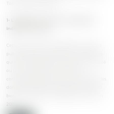
Top 7 des plus attendues.
1- L’obligation de rénover les logements
indignes en location
Cette mesure donne la possibilité aux pouvoirs
publics d’imposer des travaux aux propriétaires
qui louent "des logements à risque pour la santé
ou la sécurité de leurs occupants." Une
contrainte capitale lorsque l’on sait que, selon les
données du ministère, il existe près de 450 000
biens considérés comme indignes en France, en
2015...