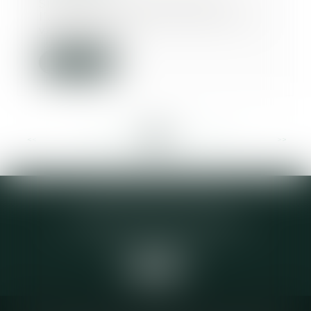
Si les époux se répartissent
l’argent recueilli à la suite de la
vente de leu...
Lire la suite
<<
<
...
225
226
227
228
229
230
231
...
>
>>
Elodie CHOMETTE Avocat
95 Place de l’Europe, 2ème étage
73200 ALBERTVILLE