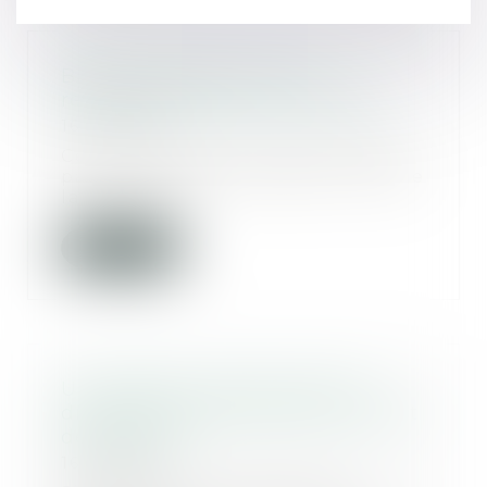
Brèves précisions sur la
responsabilité des architectes
16/09/2020
Cet arrêt rendu le 19 mars 2020
par la troisième chambre civile de
la Cour de...
Lire la suite
Un logement vendu avant le
divorce n’est pas soumis au droit
de partage
16/09/2020