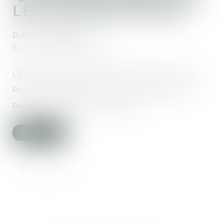
LES PROPRIÉTAIRES ?
Publié le :
16/09/2020
Source :
www.ouest-france.fr
L’Église Saint-Bernard à Paris, le 59 de la rue de
Rivoli toujours à Paris, le squat des Veyettes à
Rennes, le squat Drouet à Caen…
Lire la suite