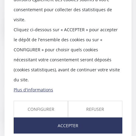
Dans un arrêt, la Cour de
consentement pour collecter des statistiques de
Cassation rappelle qu’un héritier
qui se serait ren...
visite.
Cliquez ci-dessous sur « ACCEPTER » pour accepter
Lire la suite
le dépôt de l'ensemble des cookies ou sur «
CONFIGURER » pour choisir quels cookies
nécessitant votre consentement seront déposés
Garde à vue : principe, durée et
(cookies statistiques), avant de continuer votre visite
droits
du site.
17/09/2020
Plus d'informations
Une personne qui est
soupçonnée d'avoir commis un
crime ou un délit peut être...
CONFIGURER
REFUSER
Lire la suite
ACCEPTER