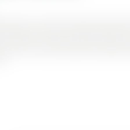
 doit durer entre un et dix mois, est réservé aux personne
 professionnelle. C'était une promesse d'Emmanuel Macro
res au logement. Les députés ont approuvé dimanche soi
ersonnes en formation, études supérieures, stage, appren
e...