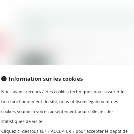
Confiscation du produit de l’infraction 
de proportionnalité - Atteinte aux bien
Actualité
05/06/2018
La confiscation en valeur de l’objet ou
direct ou indirect de l’in...
Lire la suite
Information sur les cookies
Nous avons recours à des cookies techniques pour assurer le
bon fonctionnement du site, nous utilisons également des
Prouver l’indépendance financière de 
cookies soumis à votre consentement pour collecter des
incombe au débiteur de la pension ali
Éditions Francis Lefebvre
statistiques de visite.
30/05/2018
Cliquez ci-dessous sur « ACCEPTER » pour accepter le dépôt de