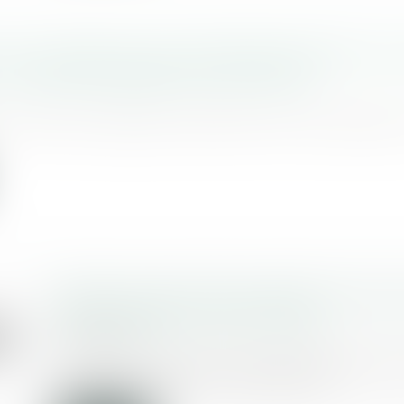
 sur la distinction entre bande organisée et 
Criminalité organisée et terrorisme
et arrêt de cassation partielle est de répondr
Plainte contre le Samu après la mort 
de 13 ans dans le Loir-et-Cher
29/05/2018
Un garçon de 13 ans est décédé des su
tumeur cérébrale. Ses parents...