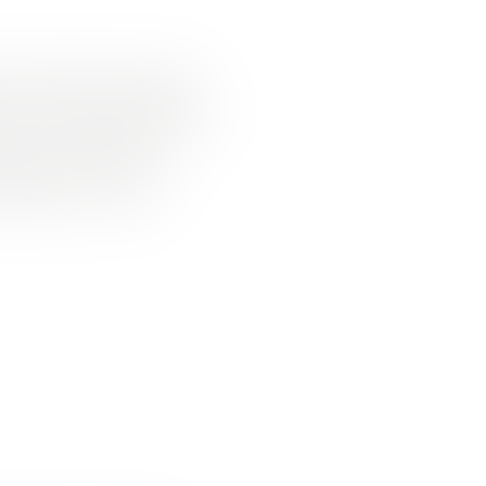
s en formation, en stage
n pour faciliter l'accès
r le nouveau « bail
tissage ou mission