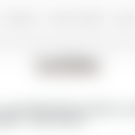
Compétences
Annonces immobilières
Actualit
 LES DÉPUTÉS VOTENT LE
ÉE - LES ECHOS