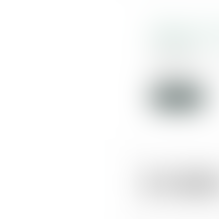
Rappels utiles
malfaiteurs - 
29/05/2018
L’intérêt de c
question...
Lire la suite