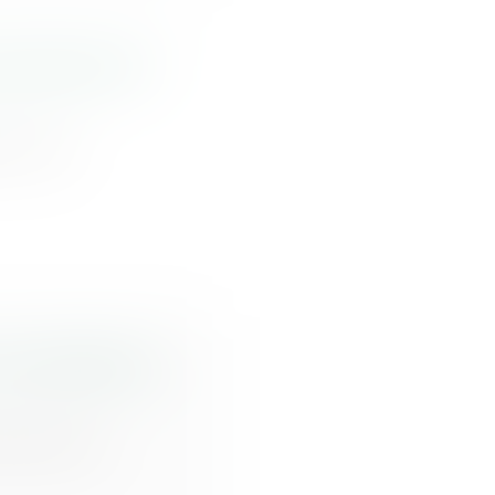
association de
e à une
d’un adolescent
ites d'une