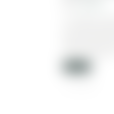
Source :
www.lesechos.fr
Le « bail mobilité », qui
ou en mission temporaire
des jeunes et des précai
mobilité » destiné aux p
temporaire professionnell
Lire la suite