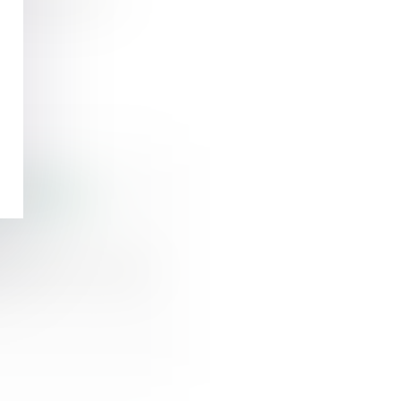
l’entretien et
s après le
s communes -
de parts sociales