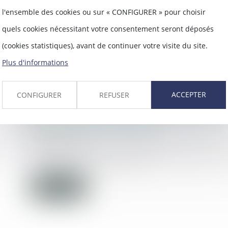
C'est au débiteur d’une contribution à 
l’éducation de ses enfa...
l'ensemble des cookies ou sur « CONFIGURER » pour choisir
quels cookies nécessitant votre consentement seront déposés
Lire la suite
(cookies statistiques), avant de continuer votre visite du site.
Plus d'informations
ACCEPTER
CONFIGURER
REFUSER
Sort des bénéfices et dividendes perçu
divorce et provenant de parts sociale
Éditions Francis Lefebvre
30/05/2018
Les bénéfices et dividendes provenant 
acquises durant le ma...
Lire la suite