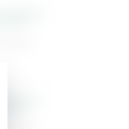
: pas d’exigence
s | Dalloz
 du produit
l’enfant majeur
mentaire -