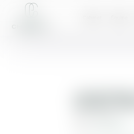
Cabinet
Équipe
LOCATIONS 
SALÉES, SO
Publié le :
18/07/2018
Source :
immobilier.lefigaro.f