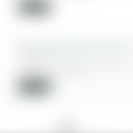
Lire la suite
Le droit de propriété prime sur le droi
domicile - Éditions Francis Lefebvre
11/07/2018
Le véritable propriétaire d’un terrain s
construite une maison...
Lire la suite
<<
<
...
319
320
321
322
323
324
325
...
>
>>