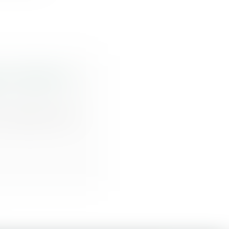
t au respect du
ur lequel a été