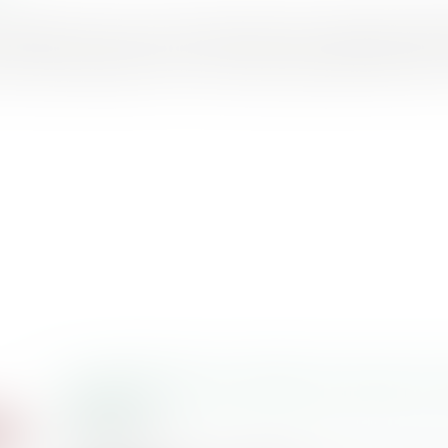
’amende encourue en cas de locations touristiques répét
 droit de propriété. Et son montant, jusqu’à 50.000 euros
La métallurgie va mettre en oeuvre le 
chantier
19/07/2018