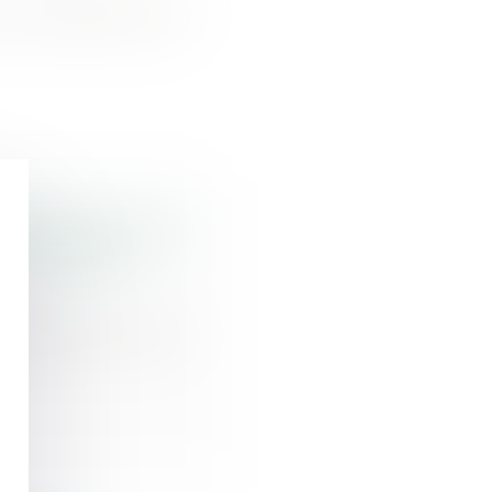
é la signature de
 judiciaire tourne
onne | Dalloz
soumise à la cour