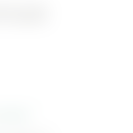
ées sans autorisation
, ne lui apparaît pas
contrat de