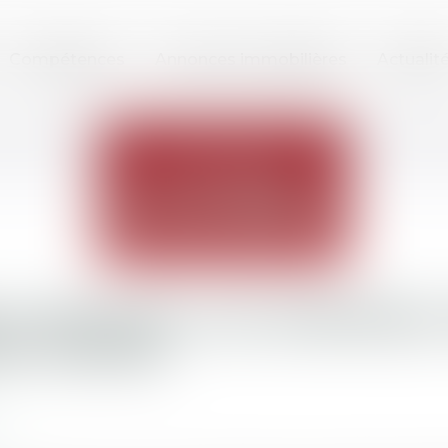
Compétences
Annonces immobilières
Actualit
ILLÉGALES: LES AMENDES
NT JUSTES
r