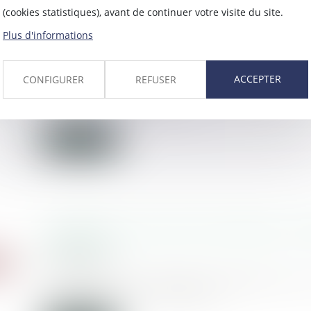
(cookies statistiques), avant de continuer votre visite du site.
Plus d'informations
Suicide chez Lidl: l'enseigne reconnue
L'Express L'Entreprise
17/07/2018
ACCEPTER
CONFIGURER
REFUSER
Un technicien de maintenance s'est pe
de travail. Pour la jus...
Lire la suite
« Attention au retour de manivelle » pr
Fédération
13/07/2018
La Fédération française du Bâtiment est
optimiste et très inquiète....