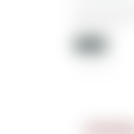
La justice a estimé que l
n’est pas une atteinte au
disproportionné...
Lire la suite