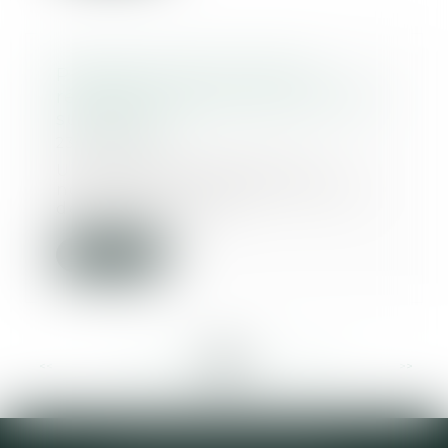
Proposition de loi visant à
réformer la fiscalité du droit des
successions
23/10/2019
Une proposition de loi vise
notamment à modifier les tarifs
des droits de suc...
Lire la suite
<<
<
...
263
264
265
266
267
268
269
...
>
>>