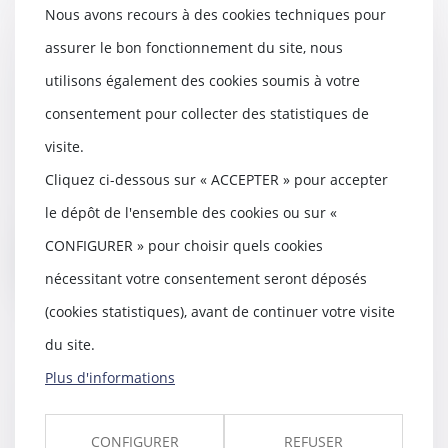
Nous avons recours à des cookies techniques pour
assurer le bon fonctionnement du site, nous
utilisons également des cookies soumis à votre
Séparation d'un couple de même
sexe, quelle place pour celui qui
consentement pour collecter des statistiques de
n'est pas le parent de l'enfant ?
visite.
29/10/2019
Cliquez ci-dessous sur « ACCEPTER » pour accepter
En cas de séparation, le beau-
parent peut se voir refuser le
le dépôt de l'ensemble des cookies ou sur «
droit de mainten...
CONFIGURER » pour choisir quels cookies
Lire la suite
nécessitant votre consentement seront déposés
(cookies statistiques), avant de continuer votre visite
du site.
Plus d'informations
Les réclamations en
responsabilité civile médicale à
la Sham repartent à la hausse
CONFIGURER
REFUSER