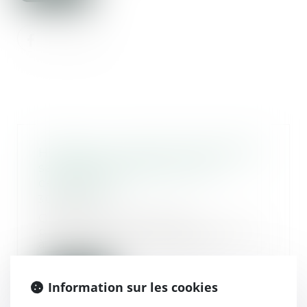
Héritage : comment transmettre
sans impôts quand on est
célibataire ?
30/10/2019
Quels sont les taux de
prélèvement pour une donation
à une sœur, à un neveu o...
Lire la suite
Information sur les cookies