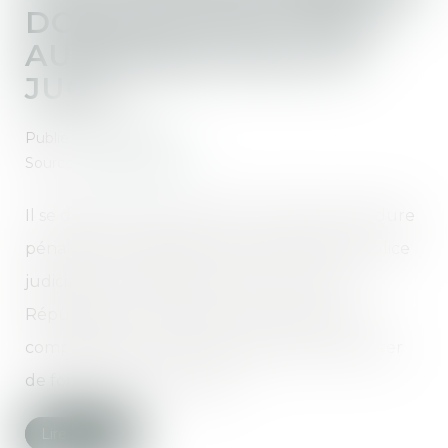
DOMICILE DOIT ÊTRE
AUTORISÉE PAR UN
JUGE
Publié le :
24/10/2019
Source :
www.lextenso.fr
Il se déduit de l'article 78 du Code de procédure
pénale qu'il n'appartient pas à l'officier de police
judiciaire, autorisé par le procureur de la
République à contraindre une personne à
comparaître par la force publique, de pénétrer
de force dans un domicile...
Lire la suite