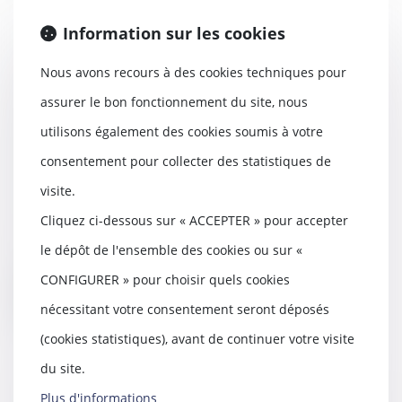
Information sur les cookies
Nous avons recours à des cookies techniques pour
Peine de confiscation : la
décision doit être motivée au
assurer le bon fonctionnement du site, nous
regard des circonstances de
utilisons également des cookies soumis à votre
l’infraction, de la personnalité et
de la situation personnelle de
consentement pour collecter des statistiques de
l’auteur des faits
visite.
21/11/2024
Cliquez ci-dessous sur « ACCEPTER » pour accepter
Selon l’article 131-21 du Code
pénal, la peine de confiscation
le dépôt de l'ensemble des cookies ou sur «
est une sancti...
CONFIGURER » pour choisir quels cookies
Lire la suite
nécessitant votre consentement seront déposés
(cookies statistiques), avant de continuer votre visite
du site.
Plus d'informations