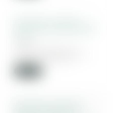
Participation aux acquêts :
prescription triennale de l'action
en paiement des créances entre
époux...
10/12/2015
L'action en paiement des
créances entre époux, dont le
règlement participe de...
Lire la suite
Indemnisation du préjudice
résultant de l'infraction de