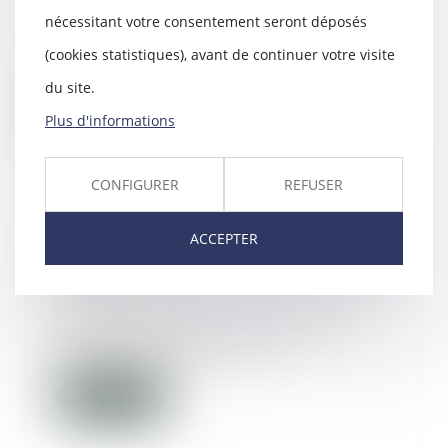
nécessitant votre consentement seront déposés
Un bail d’habitation non meublé
est conclu, sauf exception, pour
(cookies statistiques), avant de continuer votre visite
une durée d’...
du site.
Lire la suite
Plus d'informations
CONFIGURER
REFUSER
ACCEPTER
Comment gérer son bien
immobilier après une séparation?
11/12/2015
En cas de séparation, l'un des
partenaires peut souhaiter
garder le bien immo...
Lire la suite