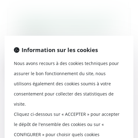
#Mariage du majeur sous tutelle
: l'autorisation du juge suffit
16/12/2015
..Le mariage est un acte dont la
Information sur les cookies
nature implique un
consentement strictement...
Nous avons recours à des cookies techniques pour
Lire la suite
assurer le bon fonctionnement du site, nous
utilisons également des cookies soumis à votre
consentement pour collecter des statistiques de
visite.
Quelle est la durée du
Cliquez ci-dessous sur « ACCEPTER » pour accepter
renouvellement d'un bail
d’habitation non meublé ? |
le dépôt de l'ensemble des cookies ou sur «
Actualités SeLoger
CONFIGURER » pour choisir quels cookies
15/12/2015