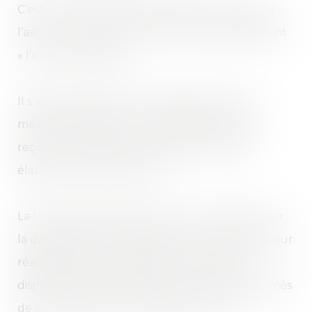
C’est le médecin expert désigné librement par
l’assureur qui réalise ce que les textes appellent
« l’examen médical ».
Il s’agit en réalité d’une véritable expertise
médicale réalisé par un médecin expert qui
reçoit une mission d’expertise très précise
élaborée par les assureurs.
La loi n’a imposé à l’assureur aucun critère pour
la désignation du médecin expert missionné pour
réaliser l’expertise médicale. Les assureurs
disposent de listes de médecins conseils diplômés
de la réparation du dommage corporel.