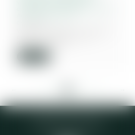
violences volontaires et
confusion de l'incapacité totale >
Actualités du Droit
03/12/2015
Viole l'article 706-3 du Code de
procédure pénale, la cour
d'appel qui limite...
Lire la suite
<<
<
...
414
415
416
417
418
419
420
...
>
>>
Elodie CHOMETTE Avocat
95 Place de l’Europe, 2ème étage