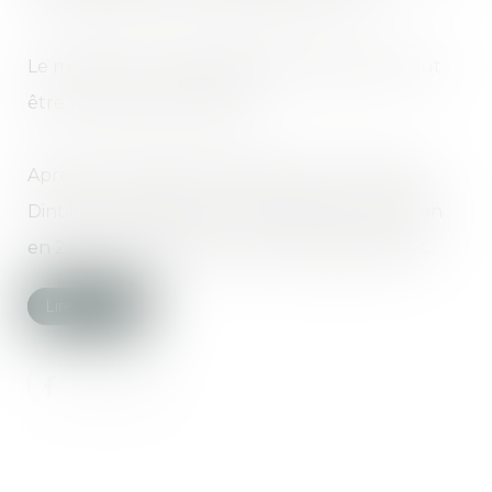
Le médecin conseil désigné par l’assureur peut
être récusé par la victime.
Après avoir adopté dès 2006 la nomenclature
Dintilhac, les assureurs ont élaboré une mission
en 20 points répartis en deux grandes parties...
Lire la suite