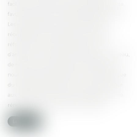
faciliter l’accès au logement des salariés, afin de
favoriser l’emploi et la mobilité professionnelle.
Les partenaires sociaux ayant décidé de
réorganiser Action Logement, un projet de
réforme structurelle a été élaboré afin
d’améliorer le fonctionnement interne du réseau,
de renforcer son efficacité pour dégager de
nouvelles marges de manœuvre sur la politique
du logement et d’apporter un meilleur service
aux salariés dans leur projet d’acquisition ou de
rénovation, ainsi que dans leur mobilité...
Lire la suite