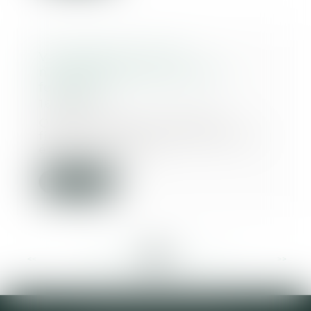
Vous divorcez ? Vous
n’échapperez pas à la taxe
foncière
16/03/2016
Quelle que soit la situation
financière personnelle des deux
époux, rien ne p...
Lire la suite
<<
<
...
405
406
407
408
409
410
411
...
>
>>