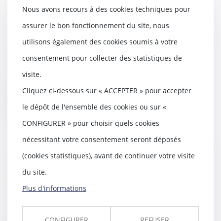
Nous avons recours à des cookies techniques pour
VEFA : nullité de la vente et droit
de rétractation - VEFA et vente à
assurer le bon fonctionnement du site, nous
terme
utilisons également des cookies soumis à votre
23/03/2016
consentement pour collecter des statistiques de
Lorsque le droit de rétractation
légal de l’acquéreur d’un bien
visite.
immobilier en...
Cliquez ci-dessous sur « ACCEPTER » pour accepter
Lire la suite
le dépôt de l'ensemble des cookies ou sur «
CONFIGURER » pour choisir quels cookies
nécessitant votre consentement seront déposés
(cookies statistiques), avant de continuer votre visite
Concubinage : Vous vivez en
du site.
union libre, quels sont vos droits
?
Plus d'informations
23/03/2016
Le concubinage est l'état de fait
CONFIGURER
REFUSER