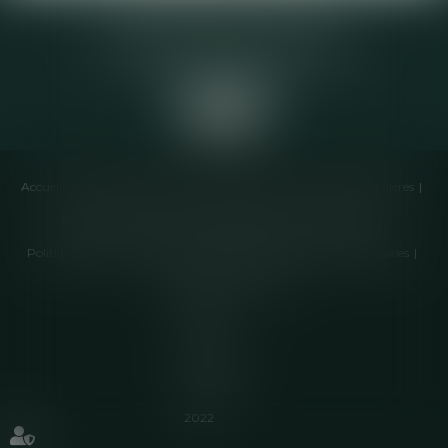
Elodie CHOMETTE Avocat
95 Place de l’Europe, 2ème étage
73200 ALBERTVILLE
Accueil
Cabinet
Équipe
Compétences
Annonces immobilières
Liens utiles
Honoraires
Actualités
Contactez-nous
Politique de cookies
Politique de confidentialité
Mentions légales
Plan du site
Articles
Septeo
Digital &
Services ©
2022