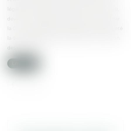
légataire universelle. Un arrêt du 25 mars 2008,
devenu irrévocable après rejet d’un pourvoi par
la Cour de cassation le 15 décembre 2010, a rejeté
la demande de l’héritière tendant à l’annulation
des testaments...
Lire la suite