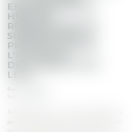
ENGAGÉE PAR UN
HÉRITIER
RÉSERVATAIRE NE
SUSPEND PAS LA
PRESCRIPTION DE
L’ACTION EN
DÉLIVRANCE D’UN
LEGS
Publié le :
11/02/2021
Source :
notavox.fr
JURISPRUDENCE : Une personne, décédée le 13
janvier 2005, a laissé pour lui succéder sa fille, en
l’état de testaments olographes instituant une