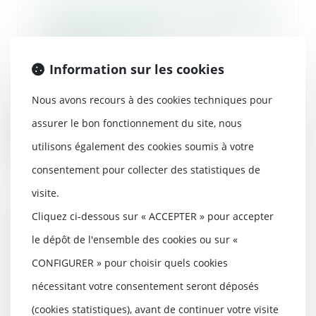
Division des dettes successorales
vs indivisibilité de la demande en
partage judiciaire
17/02/2021
Information sur les cookies
La demande d’un héritier
tendant à voir fixer sa créance à
l’égard de la succ...
Nous avons recours à des cookies techniques pour
assurer le bon fonctionnement du site, nous
Lire la suite
utilisons également des cookies soumis à votre
consentement pour collecter des statistiques de
visite.
Cliquez ci-dessous sur « ACCEPTER » pour accepter
Action des copropriétaires d’un
immeuble vendu en l’état futur
le dépôt de l'ensemble des cookies ou sur «
d’achèvement
CONFIGURER » pour choisir quels cookies
17/02/2021
nécessitant votre consentement seront déposés
L’acquéreur d'un immeuble
bénéficie du concours de l’action
(cookies statistiques), avant de continuer votre visite