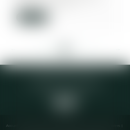
dispositions régleme...
Lire la suite
<<
<
...
207
208
209
210
211
212
213
...
>
>>
Elodie CHOMETTE Avocat
95 Place de l’Europe, 2ème étage
73200 ALBERTVILLE
Accueil
Cabinet
Équipe
Compétences
Annonces immobilières