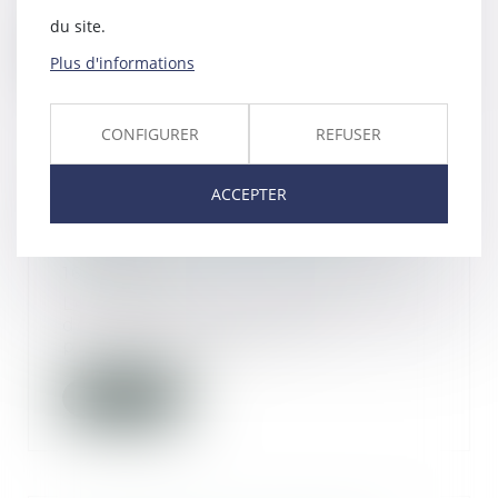
en garantie décen...
du site.
Lire la suite
Plus d'informations
CONFIGURER
REFUSER
ACCEPTER
Divorce : la révision des rentes
viagères fixées avant le 1er juillet
2000 est constitutionnelle
16/02/2021
Les dispositions de l’article 33-VI
de la loi du 26 mai 2004
prévoyant les co...
Lire la suite