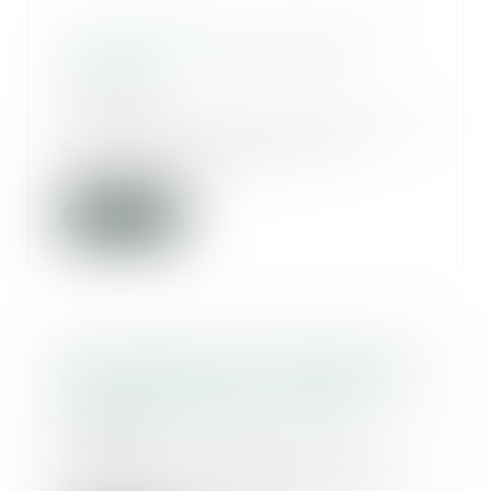
La complexité du droit face à
l'inceste
11/02/2021
La succession de réformes dont la
cohérence interroge rend
difficilement lisi...
Lire la suite
Environnement : information du
maître d'ouvrage sur la gestion
des déchets de ses travaux
10/02/2021
Le décret n° 2020-1817 du 29
décembre 2020 introduit des