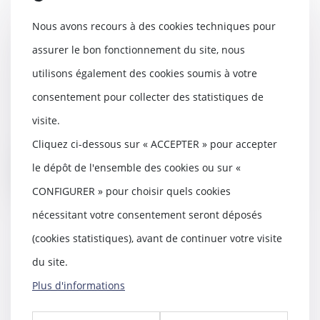
Nous avons recours à des cookies techniques pour
Nullité d'une donation à une
assurer le bon fonctionnement du site, nous
association faite par un époux
utilisons également des cookies soumis à votre
sans l’accord du second
18/02/2020
consentement pour collecter des statistiques de
Les époux ne peuvent, l’un sans
visite.
l’autre, disposer entre vifs, à titre
gratuit...
Cliquez ci-dessous sur « ACCEPTER » pour accepter
le dépôt de l'ensemble des cookies ou sur «
Lire la suite
CONFIGURER » pour choisir quels cookies
nécessitant votre consentement seront déposés
(cookies statistiques), avant de continuer votre visite
du site.
Bail commercial : assignation en
nullité du congé et en paiement
Plus d'informations
d’une indemnité d’éviction
18/02/2020