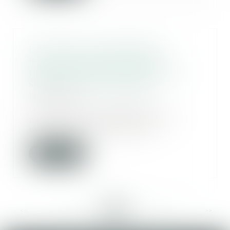
Divorce par consentement
mutuel par acte d'avocat :
précisions utiles concernant le
statut de l'état liquidatif
12/02/2020
Une réponse ministérielle
publiée le 24 décembre 2019
mérite apporte des préc...
Lire la suite
<<
<
...
250
251
252
253
254
255
256
...
>
>>