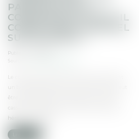
PARTAGE DE LA
COMMUNAUTÉ PEUT-IL
CONSTITUER UN RECEL
SUCCESSORAL ?
Publié le :
12/02/2020
Source :
www.actualitesdudroit.fr
Le conjoint survivant qui vend à son seul profit
un bien dépendant de la communauté ne peut
être accusé de recel successoral. La Cour de
cassation rappelle qu’il ne faut pas confondre
héritier et indivisaire...
Lire la suite