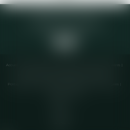
Elodie CHOMETTE Avocat
95 Place de l’Europe, 2ème étage
73200 ALBERTVILLE
Accueil
Cabinet
Équipe
Compétences
Annonces immobilières
Liens utiles
Honoraires
Actualités
Contactez-nous
Politique de cookies
Politique de confidentialité
Mentions légales
Plan du site
Articles
Septeo
Digital &
Services ©