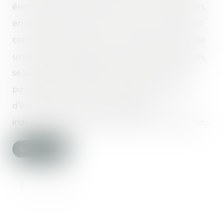
énonce que les modestes travaux de réparation,
en attendant réfection, ne sont pas un élément
constitutif de l’ouvrage. Une société qui exploite
une activité de fabrication de pièces électriques,
se plaignant d’infiltrations d’eau dans l’atelier
pour lequel elle avait fait réaliser des travaux
d’étanchéité de la toiture, assigne en
indemnisation de ses préjudices le constructeur...
Lire la suite