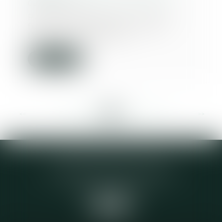
02/03/2018
Partie intégrante des charges
fixes du commerçant ou de
l’artisan, le montant...
Lire la suite
<<
<
...
334
335
336
337
338
339
340
...
>
>>
Elodie CHOMETTE Avocat
95 Place de l’Europe, 2ème étage
73200 ALBERTVILLE