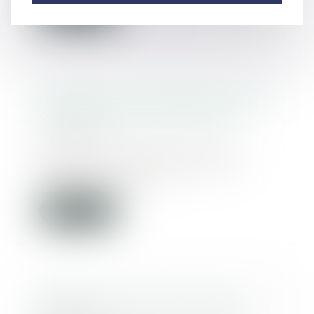
Lire la suite
Quelles sont les règles de gestion
du patrimoine des mineurs ?
06/03/2018
Depuis le 1er janvier 2016, de
nombreux actes passés par le
parent administra...
Lire la suite
Rappel : Le loyer commercial