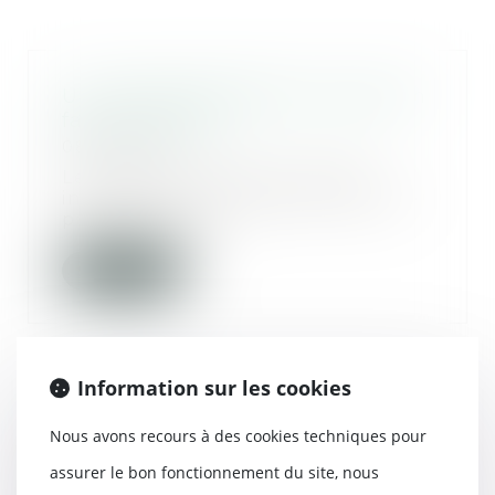
Un retard de diagnostic jugé non
fautif - MACSF
08/03/2018
Le médecin traitant, premier
interlocuteur du patient dans le
parcours de soi...
Lire la suite
Information sur les cookies
Le locataire doit obtenir
Nous avons recours à des cookies techniques pour
l’autorisation de la copropriété
pour installer son conduit
assurer le bon fonctionnement du site, nous
d’évacuation - Le Particulier