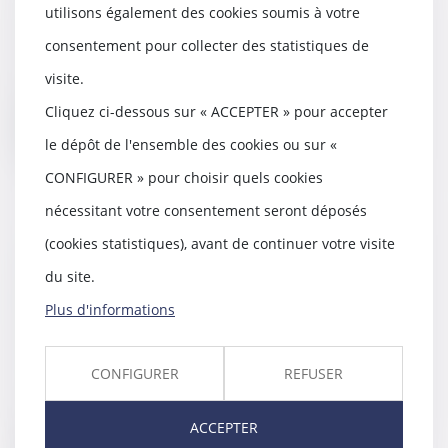
utilisons également des cookies soumis à votre
08/03/2018
Lorsque des travaux sont réalisés
consentement pour collecter des statistiques de
dans les parties communes sans
visite.
autorisation...
Cliquez ci-dessous sur « ACCEPTER » pour accepter
Lire la suite
le dépôt de l'ensemble des cookies ou sur «
CONFIGURER » pour choisir quels cookies
nécessitant votre consentement seront déposés
(cookies statistiques), avant de continuer votre visite
Cette sénatrice veut supprimer
du site.
des aménagements de peine
pour les auteurs de violences
Plus d'informations
conjugales
06/03/2018
CONFIGURER
REFUSER
Françoise Laborde n'a pas déposé
sa proposition de loi. Elle l'a
"commise",...
ACCEPTER