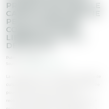
PROPOSITION DANS LE
CADRE D’UNE CRPC NE
PEUT INTERVENIR
COMME JUGE DES
LIBERTÉS ET DE LA
DÉTENTION
Publié le :
17/11/2023
Source :
www.lemag-juridique.com
La comparution sur reconnaissance préalable de
culpabilité (CRPC) est une procédure accélérée
pour juger l’auteur d’une infraction qui
reconnaît sa culpabilité. Cependant, que cette
procédure aboutisse à une homologation ou à