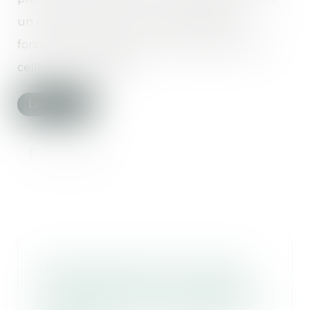
un refus par le juge, certaines garanties
fondamentales doivent être respectées, dont
celle de l’impartialité...
Lire la suite
Quid de l’état des lieux établi
unilatéralement par le bailleur,
au fondement de sa demande de