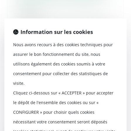
reconnaissance de désordres
locatifs
29/11/2023
Au visa de la loi du 6 juillet 1989
tendant à améliorer les rapports
Information sur les cookies
locatifs...
Nous avons recours à des cookies techniques pour
Lire la suite
assurer le bon fonctionnement du site, nous
utilisons également des cookies soumis à votre
consentement pour collecter des statistiques de
visite.
QPC : destruction des
échantillons de produits
Cliquez ci-dessous sur « ACCEPTER » pour accepter
stupéfiants
le dépôt de l'ensemble des cookies ou sur «
24/11/2023
CONFIGURER » pour choisir quels cookies
Une QPC reproche à l’article 706-
30-1 du Code de procédure
nécessitant votre consentement seront déposés
pénale de réserver...