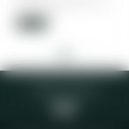
s'entend d'un agrandissement de
la construction...
Lire la suite
<<
<
...
90
91
92
93
94
95
96
...
>
>>
Elodie CHOMETTE Avocat
95 Place de l’Europe, 2ème étage
73200 ALBERTVILLE