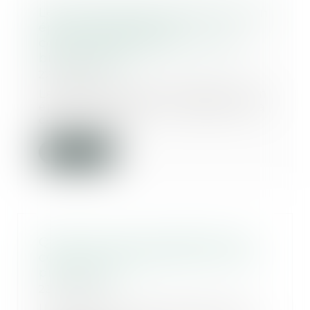
Les stock-options attribuées à un
époux marié sous la
communauté légale sont des
biens propres
22/11/2023
Les stock-options attribuées à un
époux marié sous le régime de la
communauté...
Lire la suite
Qu'est-ce qu'une extension de
construction quand le PLU ne le
précise pas ?
22/11/2023
Une extension de construction