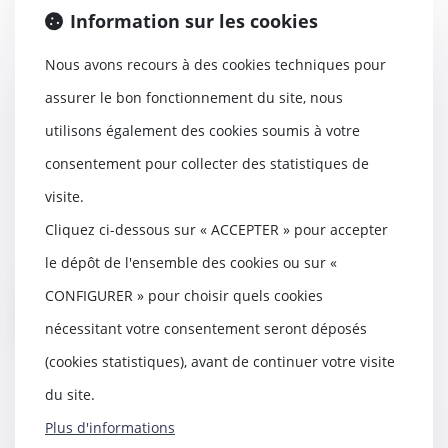
Information sur les cookies
Nous avons recours à des cookies techniques pour
assurer le bon fonctionnement du site, nous
Biens communs et dettes
utilisons également des cookies soumis à votre
personnelles : pas de
condamnation du conjoint non
consentement pour collecter des statistiques de
débiteur
visite.
03/06/2025
Cliquez ci-dessous sur « ACCEPTER » pour accepter
En régime de communauté
légale, le paiement des dettes
le dépôt de l'ensemble des cookies ou sur «
personnelles contracté...
CONFIGURER » pour choisir quels cookies
Lire la suite
nécessitant votre consentement seront déposés
(cookies statistiques), avant de continuer votre visite
du site.
Plus d'informations