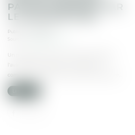
PAS DE PAIEMENT PAR
LE PROPRIÉTAIRE
Publié le :
04/03/2020
Source :
www.lavieimmo.com
Un maître d'œuvre a pour mission de diriger
l'avancée d'un chantier. Il ne peut pas
commander des travaux de sa propre initiative...
Lire la suite