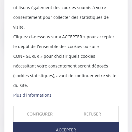
05/03/2020
utilisons également des cookies soumis à votre
L’ordonnance pénale est une
consentement pour collecter des statistiques de
procédure pénale simplifiée
pouvant être proposée...
visite.
Cliquez ci-dessous sur « ACCEPTER » pour accepter
Lire la suite
le dépôt de l'ensemble des cookies ou sur «
CONFIGURER » pour choisir quels cookies
nécessitant votre consentement seront déposés
(cookies statistiques), avant de continuer votre visite
Risque routier au travail : des
chiffres pour sensibiliser
du site.
04/03/2020
Plus d'informations
En France, les accidents routiers
professionnels sont la première
cause de mo...
CONFIGURER
REFUSER
Lire la suite
ACCEPTER