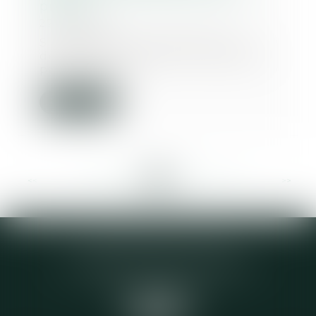
preuve
27/02/2020
S’il appartient à l'héritier qui
demande le rapport d'une dette
par l'un de s...
Lire la suite
<<
<
...
248
249
250
251
252
253
254
...
>
>>
Elodie CHOMETTE Avocat
95 Place de l’Europe, 2ème étage
73200 ALBERTVILLE