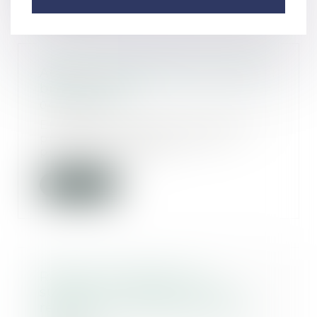
Adoption de l'enfant du conjoint :
bilan en 2018
04/03/2020
En 2018, les juges ont statué sur
près de 10 000 requêtes en
prononçant l’ado...
Lire la suite
Rapport des dettes à la
succession : application des
règles du droit commun de la